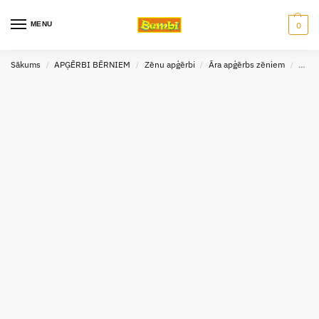
MENU
0
Sākums
APĢĒRBI BĒRNIEM
Zēnu apģērbi
Āra apģērbs zēniem
Cimd
/
/
/
/