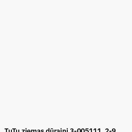
TuTu ziemas dūraiņi 3-005111, 2-9