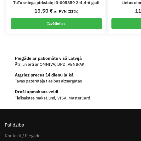
TuTu sniega pirkstaiņi 3-005859 2-4,4-6 gadi
Lietus cim
15.50
€
1
ar PVN (21%)
Izvēlieties
Piegāde ar pakomātu visā Latvijā
Ātri un ērti ar OMNIVA; DPD; VENIPAK
Atgriez preces 14 dienu laikā
Tavas patērētāja tiesības aizsargātas
Droši apmaksas veidi
Tiešsaistes maksājumi, VISA, MasterCard.
Palīdzība
Kontakti / Piegāde