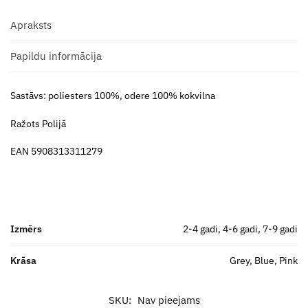
Apraksts
Papildu informācija
Sastāvs: poliesters 100%, odere 100% kokvilna
Ražots Polijā
EAN 5908313311279
Izmērs
2-4 gadi, 4-6 gadi, 7-9 gadi
Krāsa
Grey, Blue, Pink
SKU:
Nav pieejams