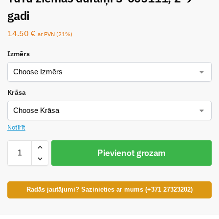
gadi
14.50
€
ar PVN (21%)
Izmērs
Krāsa
Notīrīt
Pievienot grozam
Radās jautājumi? Sazinieties ar mums (+371 27323202)