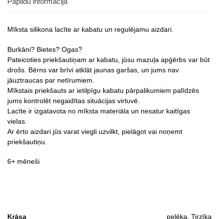
Papildu informācija
Mīksta silikona lacīte ar kabatu un regulējamu aizdari.
Burkāni? Bietes? Ogas?
Pateicoties priekšautiņam ar kabatu, jūsu mazuļa apģērbs var būt
drošs. Bērns var brīvi atklāt jaunas garšas, un jums nav
jāuztraucas par netīrumiem.
Mīkstais priekšauts ar ietilpīgu kabatu pārpalikumiem palīdzēs
jums kontrolēt negaidītas situācijas virtuvē.
Lacīte ir izgatavota no mīksta materiāla un nesatur kaitīgas
vielas.
Ar ērto aizdari jūs varat viegli uzvilkt, pielāgot vai noņemt
priekšautiņu.
6+ mēneši
Krāsa
pelēka, Tirzīka