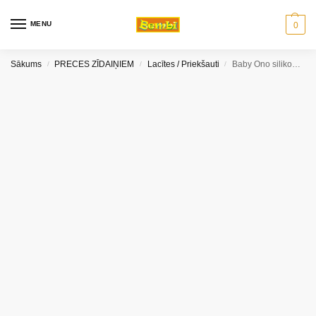
MENU
0
Sākums
PRECES ZĪDAIŅIEM
Lacītes / Priekšauti
Baby Ono silikona lacīte ar regulējamu aizdari 835/01
/
/
/