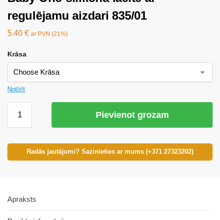
regulējamu aizdari 835/01
5.40
€
ar PVN (21%)
Krāsa
Notīrīt
Pievienot grozam
Radās jautājumi? Sazinieties ar mums (+371 27323202)
Apraksts