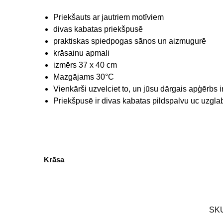
Priekšauts ar jautriem motīviem
divas kabatas priekšpusē
praktiskas spiedpogas sānos un aizmugurē
krāsainu apmali
izmērs 37 x 40 cm
Mazgājams 30°C
Vienkārši uzvelciet to, un jūsu dārgais apģērbs 
Priekšpusē ir divas kabatas pildspalvu uc uzgla
Krāsa
SK