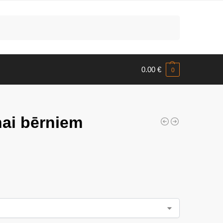
Meklēt
0.00
€
0
nai bērniem