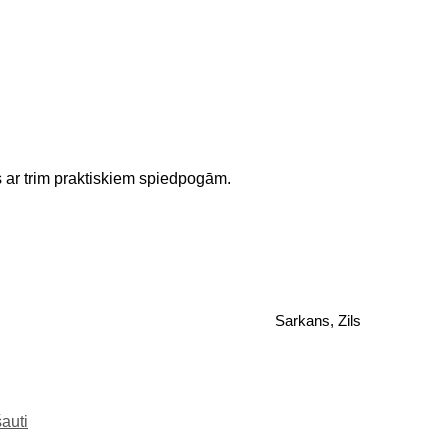
s ar trim praktiskiem spiedpogām.
Sarkans, Zils
auti