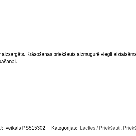
ir aizsargāts. Krāsošanas priekšauts aizmugurē viegli aiztaisām
bāšanai.
U:
veikals PS515302
Kategorijas:
Lacītes / Priekšauti
,
Priekš