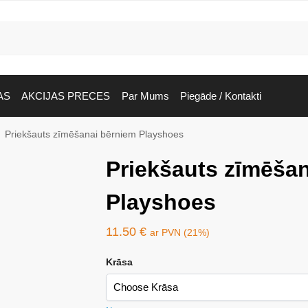
AS
AKCIJAS PRECES
Par Mums
Piegāde / Kontakti
Priekšauts zīmēšanai bērniem Playshoes
Priekšauts zīmēša
Playshoes
11.50
€
ar PVN (21%)
Krāsa