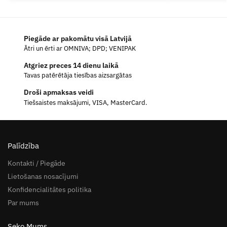
Piegāde ar pakomātu visā Latvijā
Ātri un ērti ar OMNIVA; DPD; VENIPAK
Atgriez preces 14 dienu laikā
Tavas patērētāja tiesības aizsargātas
Droši apmaksas veidi
Tiešsaistes maksājumi, VISA, MasterCard.
Palīdzība
Kontakti / Piegāde
Lietošanas nosacījumi
Konfidencialitātes politika
Par mums
Seko Mums