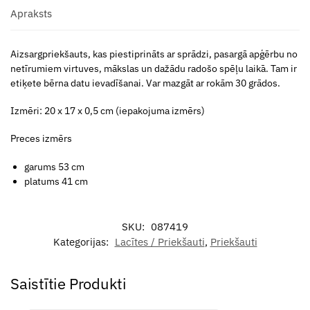
Apraksts
Aizsargpriekšauts, kas piestiprināts ar sprādzi, pasargā apģērbu no
netīrumiem virtuves, mākslas un dažādu radošo spēļu laikā. Tam ir
etiķete bērna datu ievadīšanai. Var mazgāt ar rokām 30 grādos.
Izmēri: 20 x 17 x 0,5 cm (iepakojuma izmērs)
Preces izmērs
garums 53 cm
platums 41 cm
SKU:
087419
Kategorijas:
Lacītes / Priekšauti
,
Priekšauti
Saistītie Produkti