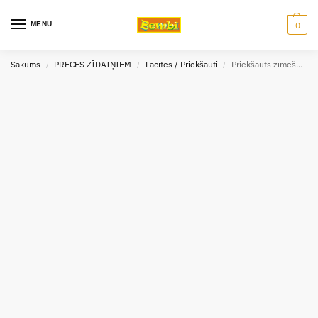
MENU
0
Sākums
PRECES ZĪDAIŅIEM
Lacītes / Priekšauti
Priekšauts zīmēšanai bērniem Cleo and Frank CARS
/
/
/