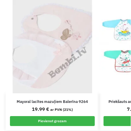
Mayoral lacītes mazuļiem Balerīna 9264
Priekšauts 
19.99
€
7
ar PVN (21%)
Pievienot grozam