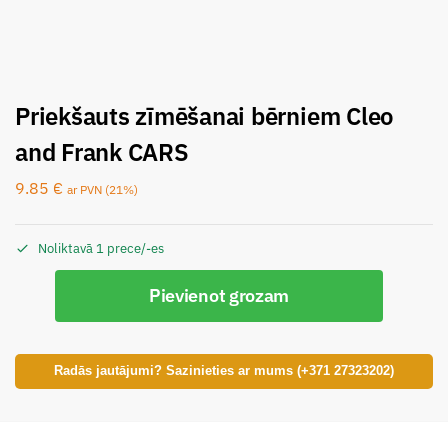
Priekšauts zīmēšanai bērniem Cleo
and Frank CARS
9.85
€
ar PVN (21%)
Noliktavā 1 prece/-es
Pievienot grozam
Radās jautājumi? Sazinieties ar mums (+371 27323202)