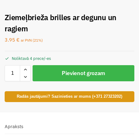
Ziemeļbrieža brilles ar degunu un
ragiem
3.95
€
ar PVN (21%)
Noliktavā 4 prece/-es
Pievienot grozam
Radās jautājumi? Sazinieties ar mums (+371 27323202)
Apraksts