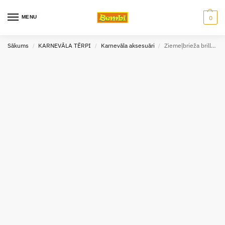
MENU
0
Sākums
KARNEVĀLA TĒRPI
Karnevāla aksesuāri
Ziemeļbrieža brilles ar degunu un ragiem
/
/
/