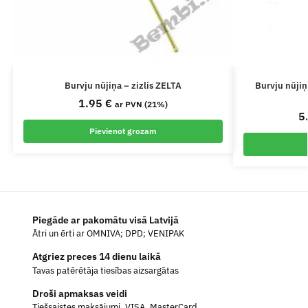
Burvju nūjiņa – zizlis ZELTA
Burvju nūjiņ
1.95
€
ar PVN (21%)
5
Pievienot grozam
Piegāde ar pakomātu visā Latvijā
Ātri un ērti ar OMNIVA; DPD; VENIPAK
Atgriez preces 14 dienu laikā
Tavas patērētāja tiesības aizsargātas
Droši apmaksas veidi
Tiešsaistes maksājumi, VISA, MasterCard.