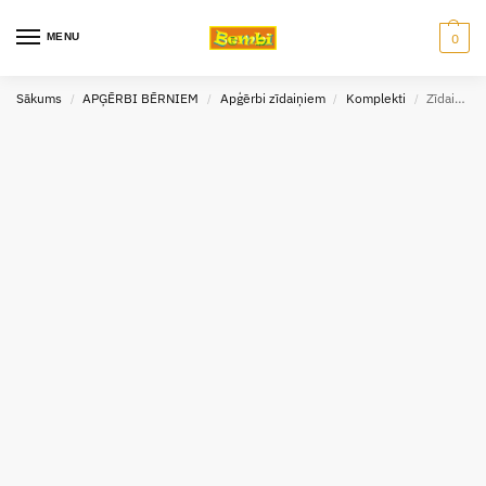
MENU
0
Sākums
APĢĒRBI BĒRNIEM
Apģērbi zīdaiņiem
Komplekti
Zīdaiņu komplekts Bambi
/
/
/
/