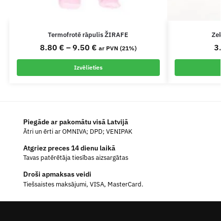
Termofrotē rāpulis ŽIRAFE
Ze
8.80
€
–
9.50
€
3
ar PVN (21%)
Izvēlieties
Piegāde ar pakomātu visā Latvijā
Ātri un ērti ar OMNIVA; DPD; VENIPAK
Atgriez preces 14 dienu laikā
Tavas patērētāja tiesības aizsargātas
Droši apmaksas veidi
Tiešsaistes maksājumi, VISA, MasterCard.