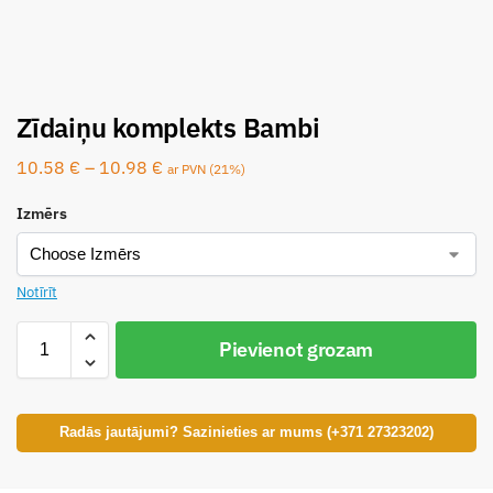
Zīdaiņu komplekts Bambi
10.58
€
–
10.98
€
ar PVN (21%)
Izmērs
Notīrīt
Pievienot grozam
Radās jautājumi? Sazinieties ar mums (+371 27323202)