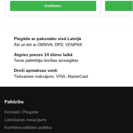
Izvēlieties
Piegāde ar pakomātu visā Latvijā
Ātri un ērti ar OMNIVA; DPD; VENIPAK
Atgriez preces 14 dienu laikā
Tavas patērētāja tiesības aizsargātas
Droši apmaksas veidi
Tiešsaistes maksājumi, VISA, MasterCard.
Palīdzība
Kontakti / Piegāde
Lietošanas nosacījumi
Konfidencialitātes politika