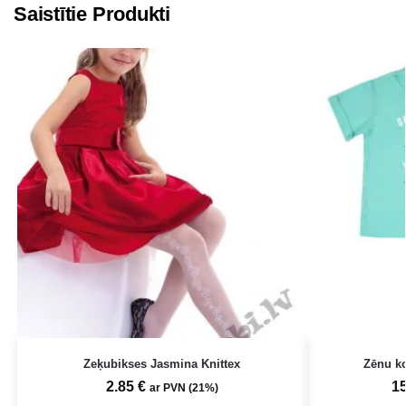
Saistītie Produkti
Zeķubikses Jasmina Knittex
Zēnu ko
2.85
€
1
ar PVN (21%)