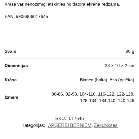
Krāsa var nenozīmīgi atšķirties no datora ekrānā redzamā.
EAN: 5906906017645
Svars
90 g
Dimensijas
23 × 10 × 2 cm
Krāsa
Bianco (balta), Ash (pelēka)
80-86, 92-98, 104-110, 116-122, 122-128,
Izmērs
128-134, 134-140, 140-146
SKU:
017645
Kategorijas:
APĢĒRBI BĒRNIEM
,
Zeķubikses