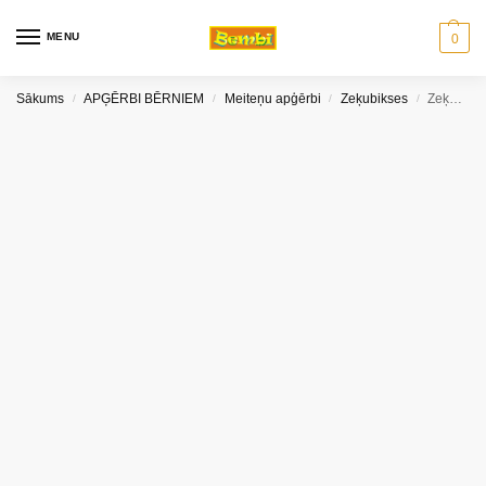
MENU
0
Sākums
APĢĒRBI BĒRNIEM
Meiteņu apģērbi
Zeķubikses
Zeķubikses Cookies Knittex
/
/
/
/