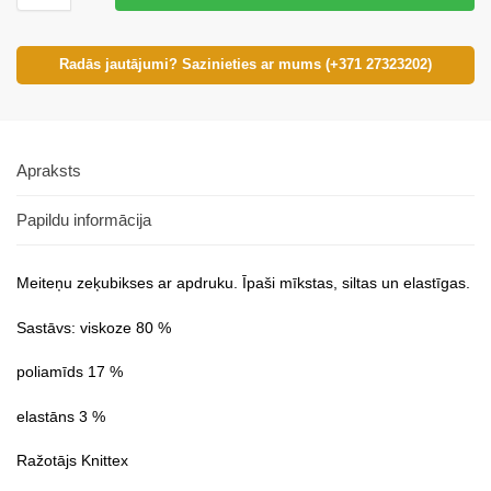
Radās jautājumi? Sazinieties ar mums (+371 27323202)
Apraksts
Papildu informācija
Meiteņu zeķubikses ar apdruku. Īpaši mīkstas, siltas un elastīgas.
Sastāvs: viskoze 80 %
poliamīds 17 %
elastāns 3 %
Ražotājs Knittex