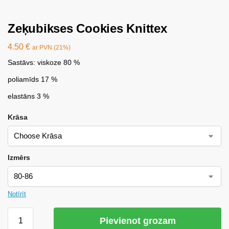
Zeķubikses Cookies Knittex
4.50
€
ar PVN (21%)
Sastāvs: viskoze 80 %
poliamīds 17 %
elastāns 3 %
Krāsa
Izmērs
Notīrīt
Pievienot grozam