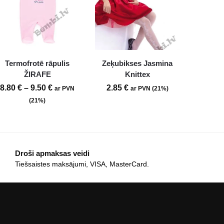
Termofrotē rāpulis
Zeķubikses Jasmina
ŽIRAFE
Knittex
8.80
€
–
9.50
€
2.85
€
ar PVN
ar PVN (21%)
(21%)
Droši apmaksas veidi
Tiešsaistes maksājumi, VISA, MasterCard.