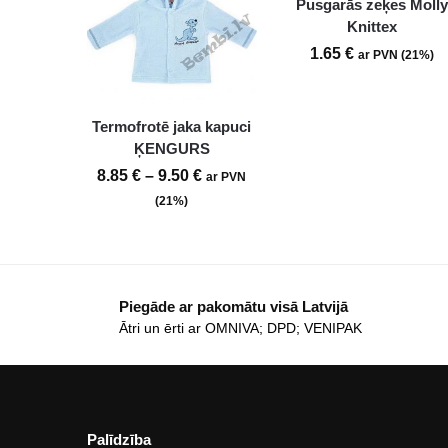
Pusgarās zeķes Molly
Knittex
1.65
€
ar PVN (21%)
Termofrotē jaka kapuci
ĶENGURS
8.85
€
–
9.50
€
ar PVN
(21%)
Piegāde ar pakomātu visā Latvijā
Ātri un ērti ar OMNIVA; DPD; VENIPAK
Palīdzība