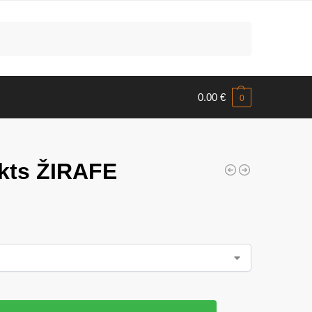
Meklēt
0.00
€
0
kts ŽIRAFE