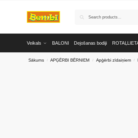
Veikals
BALONI
Dejošanas bodiji
ROTAĻLIET
Sākums
APĢĒRBI BĒRNIEM
Apģērbi zīdaiņiem
/
/
/