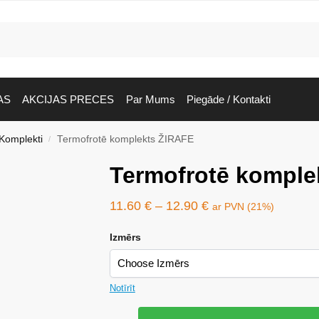
AS
AKCIJAS PRECES
Par Mums
Piegāde / Kontakti
Komplekti
Termofrotē komplekts ŽIRAFE
/
Termofrotē komple
11.60
€
–
12.90
€
ar PVN (21%)
Izmērs
Notīrīt