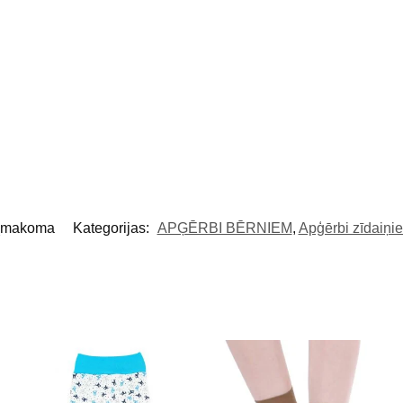
_makoma
Kategorijas:
APĢĒRBI BĒRNIEM
,
Apģērbi zīdaiņi