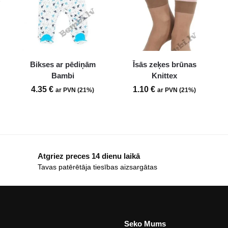
Bikses ar pēdiņām
Īsās zeķes brūnas
Bambi
Knittex
4.35
€
1.10
€
ar PVN (21%)
ar PVN (21%)
Atgriez preces 14 dienu laikā
Tavas patērētāja tiesības aizsargātas
Seko Mums