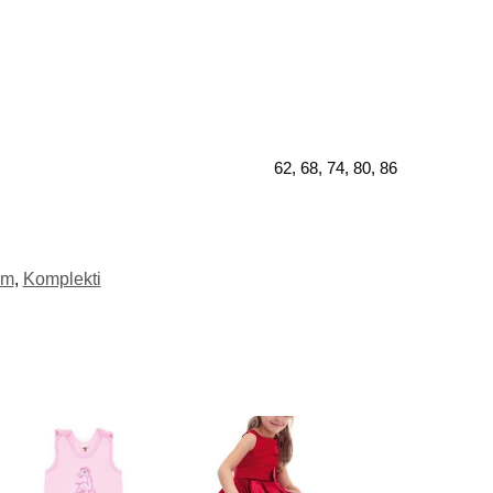
62, 68, 74, 80, 86
em
,
Komplekti