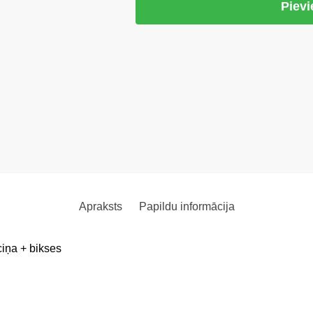
Piev
Apraksts
Papildu informācija
ciņa + bikses