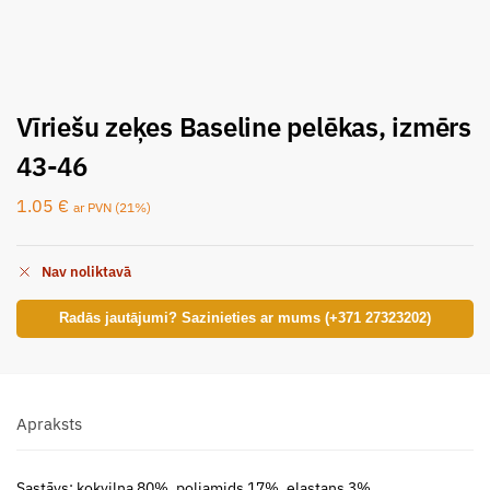
Vīriešu zeķes Baseline pelēkas, izmērs
43-46
1.05
€
ar PVN (21%)
Nav noliktavā
Radās jautājumi? Sazinieties ar mums (+371 27323202)
Apraksts
Sastāvs: kokvilna 80%, poliamids 17%, elastans 3%