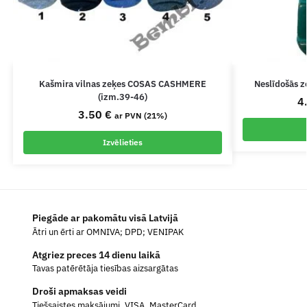
Kašmira vilnas zeķes COSAS CASHMERE
Neslīdošās z
(izm.39-46)
4
3.50
€
ar PVN (21%)
Izvēlieties
Piegāde ar pakomātu visā Latvijā
Ātri un ērti ar OMNIVA; DPD; VENIPAK
Atgriez preces 14 dienu laikā
Tavas patērētāja tiesības aizsargātas
Droši apmaksas veidi
Tiešsaistes maksājumi, VISA, MasterCard.