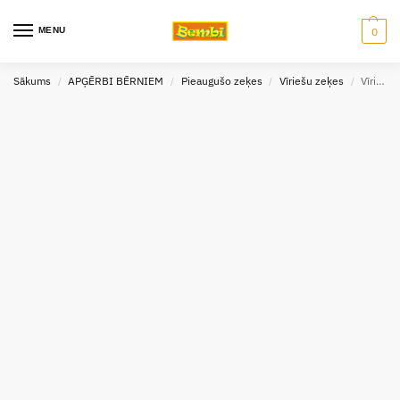
MENU
0
Sākums
APĢĒRBI BĒRNIEM
Pieaugušo zeķes
Vīriešu zeķes
Vīriešu zeķes Baseline pelēkas, izmērs 43-46
/
/
/
/