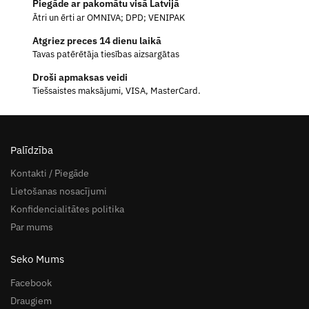
Piegāde ar pakomātu visā Latvijā
Ātri un ērti ar OMNIVA; DPD; VENIPAK
Atgriez preces 14 dienu laikā
Tavas patērētāja tiesības aizsargātas
Droši apmaksas veidi
Tiešsaistes maksājumi, VISA, MasterCard.
Palīdzība
Kontakti / Piegāde
Lietošanas nosacījumi
Konfidencialitātes politika
Par mums
Seko Mums
Facebook
Draugiem