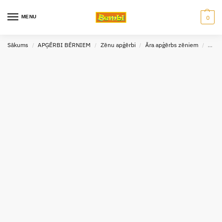
MENU
0
Sākums
APĢĒRBI BĒRNIEM
Zēnu apģērbi
Āra apģērbs zēniem
Cimd
/
/
/
/