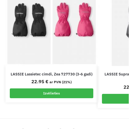
LASSIE Lassietec cimdi, Zea 727730 (3-6 gadi)
LASSIE Supraf
22.95
€
ar PVN (21%)
2
Izvēlieties