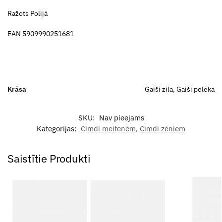
Ražots Polijā
EAN 5909990251681
Krāsa
Gaiši zila, Gaiši pelēka
SKU:
Nav pieejams
Kategorijas:
Cimdi meitenēm
,
Cimdi zēniem
Saistītie Produkti