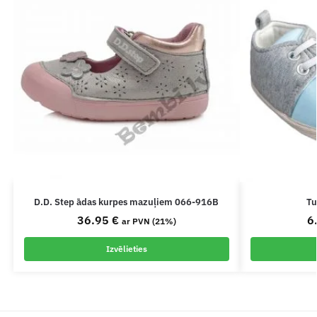
D.D. Step ādas kurpes mazuļiem 066-916B
Tu
36.95
€
6
ar PVN (21%)
Izvēlieties