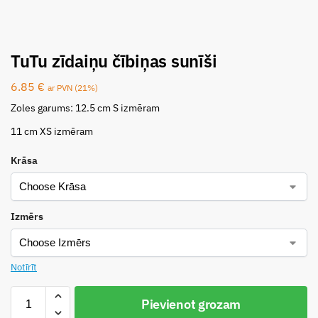
TuTu zīdaiņu čībiņas sunīši
6.85
€
ar PVN (21%)
Zoles garums: 12.5 cm S izmēram
11 cm XS izmēram
Krāsa
Izmērs
Notīrīt
Pievienot grozam