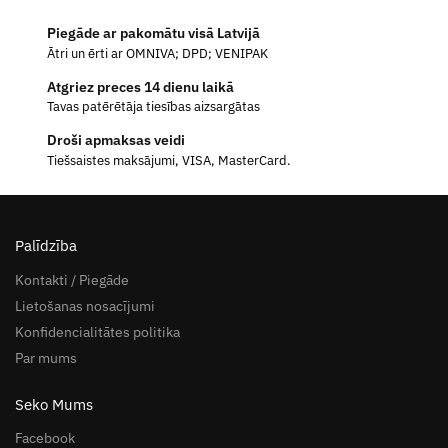
Piegāde ar pakomātu visā Latvijā
Ātri un ērti ar OMNIVA; DPD; VENIPAK
Atgriez preces 14 dienu laikā
Tavas patērētāja tiesības aizsargātas
Droši apmaksas veidi
Tiešsaistes maksājumi, VISA, MasterCard.
Palīdzība
Kontakti / Piegāde
Lietošanas nosacījumi
Konfidencialitātes politika
Par mums
Seko Mums
Facebook