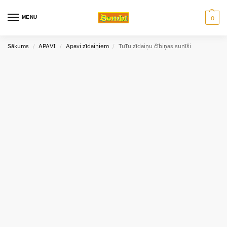
MENU
0
Sākums
APAVI
Apavi zīdaiņiem
TuTu zīdaiņu čībiņas sunīši
/
/
/