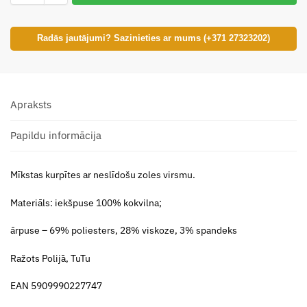
Radās jautājumi? Sazinieties ar mums (+371 27323202)
Apraksts
Papildu informācija
Mīkstas kurpītes ar neslīdošu zoles virsmu.
Materiāls: iekšpuse 100% kokvilna;
ārpuse – 69% poliesters, 28% viskoze, 3% spandeks
Ražots Polijā, TuTu
EAN 5909990227747