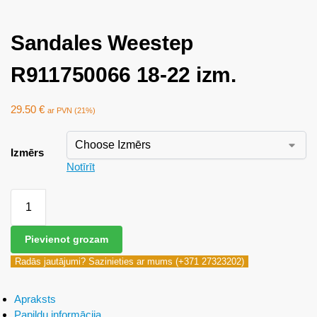
Sandales Weestep
R911750066 18-22 izm.
29.50
€
ar PVN (21%)
Izmērs
Notīrīt
Pievienot grozam
Radās jautājumi? Sazinieties ar mums (+371 27323202)
Apraksts
Papildu informācija