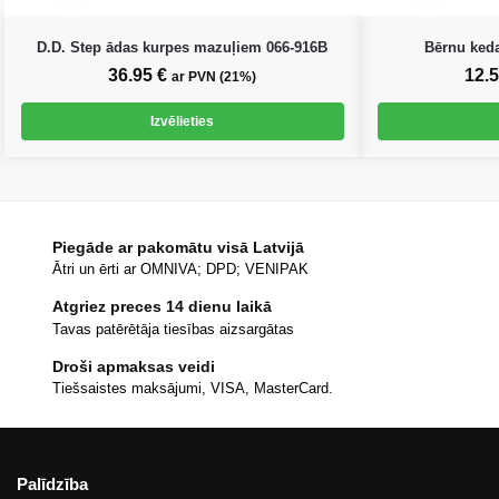
D.D. Step ādas kurpes mazuļiem 066-916B
Bērnu keda
36.95
€
12.
ar PVN (21%)
Izvēlieties
Piegāde ar pakomātu visā Latvijā
Ātri un ērti ar OMNIVA; DPD; VENIPAK
Atgriez preces 14 dienu laikā
Tavas patērētāja tiesības aizsargātas
Droši apmaksas veidi
Tiešsaistes maksājumi, VISA, MasterCard.
Palīdzība