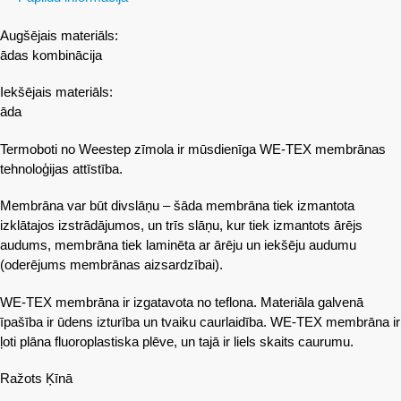
Augšējais materiāls:
ādas kombinācija
Iekšējais materiāls:
āda
Termoboti no Weestep zīmola ir mūsdienīga WE-TEX membrānas
tehnoloģijas attīstība.
Membrāna var būt divslāņu – šāda membrāna tiek izmantota
izklātajos izstrādājumos, un trīs slāņu, kur tiek izmantots ārējs
audums, membrāna tiek laminēta ar ārēju un iekšēju audumu
(oderējums membrānas aizsardzībai).
WE-TEX membrāna ir izgatavota no teflona. Materiāla galvenā
īpašība ir ūdens izturība un tvaiku caurlaidība. WE-TEX membrāna ir
ļoti plāna fluoroplastiska plēve, un tajā ir liels skaits caurumu.
Ražots Ķīnā