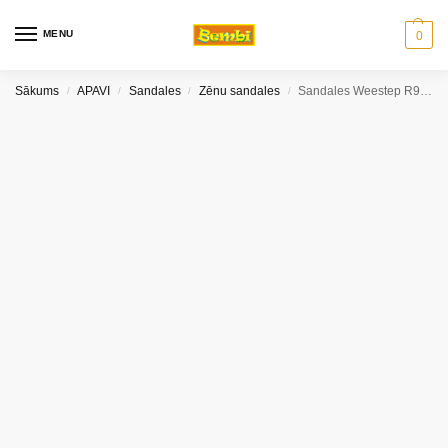
MENU
0
Sākums
APAVI
Sandales
Zēnu sandales
Sandales Weestep R911750066 18-22 izm.
/
/
/
/