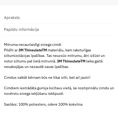
Apraksts
Papildu informācija
Mitruma necaurlaidīgi sniega cimdi
Pildīti ar
3M ThinsulateTM
materiālu, kam raksturīgas
siltumizolācijas īpašības. Tas neuzsūc mitrumu, ātri izžūst un
notur siltumu pat lielā mitrumā.
3M ThinsulateTM
laika gaitā
nesabojājas un nezaudē savas īpašības.
Cimdus valkāt bērnam būs ne tikai silti, bet arī jautri!
Cimdiem iestrādāta gumija locītavu vietā, lai nostiprinātu cimdu un
novērstu sniega iekļūšanu iekšpusē.
Sastāvs: 100% poliesters, odere 100% kokvilna