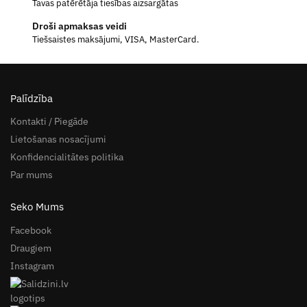
Tavas patērētāja tiesības aizsargātas
Droši apmaksas veidi
Tiešsaistes maksājumi, VISA, MasterCard.
Palīdzība
Kontakti / Piegāde
Lietošanas nosacījumi
Konfidencialitātes politika
Par mums
Seko Mums
Facebook
Draugiem
Instagram