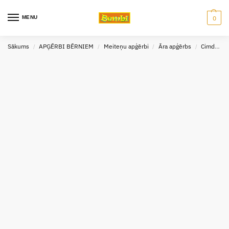
MENU
0
Sākums
APĢĒRBI BĒRNIEM
Meiteņu apģērbi
Āra apģērbs
Cimdi meitenēm
/
/
/
/