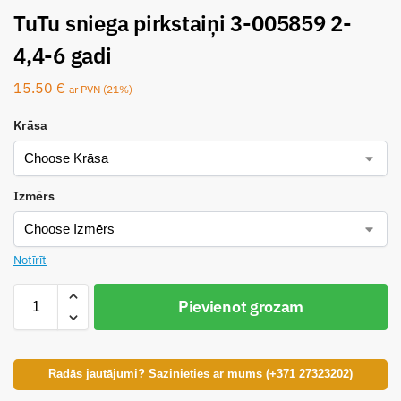
TuTu sniega pirkstaiņi 3-005859 2-
4,4-6 gadi
15.50
€
ar PVN (21%)
Krāsa
Izmērs
Notīrīt
Pievienot grozam
Radās jautājumi? Sazinieties ar mums (+371 27323202)