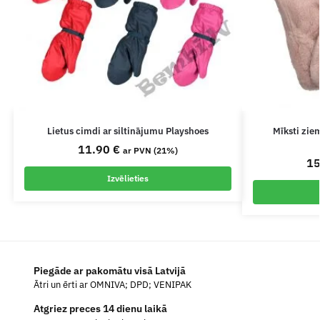
Lietus cimdi ar siltinājumu Playshoes
Mīksti zie
11.90
€
ar PVN (21%)
1
Izvēlieties
Piegāde ar pakomātu visā Latvijā
Ātri un ērti ar OMNIVA; DPD; VENIPAK
Atgriez preces 14 dienu laikā