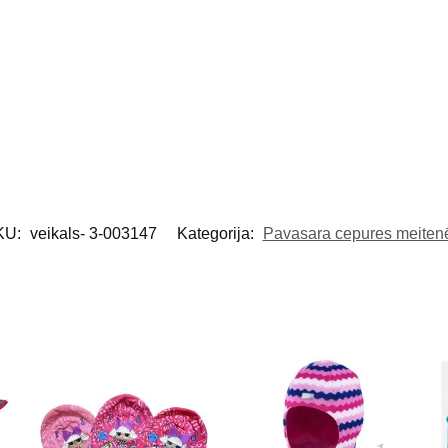
KU:
veikals- 3-003147
Kategorija:
Pavasara cepures meite