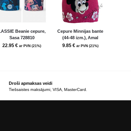
LASSIE Beanie cepure,
Cepure Minnijas bante
Sasa 728810
(44-48 izm.), Amal
22.95
€
9.85
€
ar PVN (21%)
ar PVN (21%)
Droši apmaksas veidi
Tiešsaistes maksājumi, VISA, MasterCard.