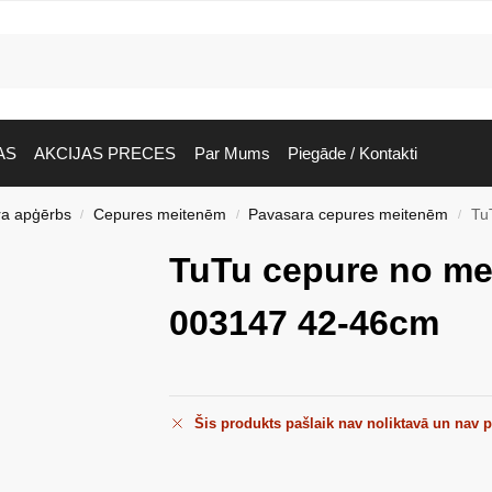
AS
AKCIJAS PRECES
Par Mums
Piegāde / Kontakti
ra apģērbs
Cepures meitenēm
Pavasara cepures meitenēm
Tu
/
/
/
TuTu cepure no mer
003147 42-46cm
Šis produkts pašlaik nav noliktavā un nav 