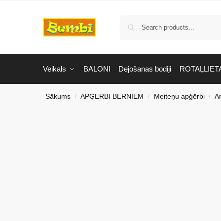
Veikals
BALONI
Dejošanas bodiji
ROTAĻLIET
Sākums
APĢĒRBI BĒRNIEM
Meiteņu apģērbi
Ā
/
/
/