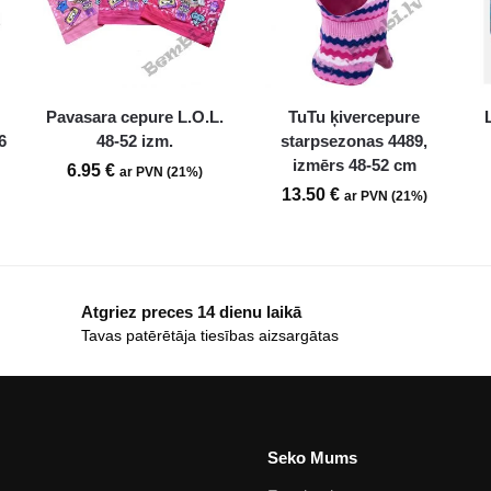
Pavasara cepure L.O.L.
TuTu ķivercepure
6
48-52 izm.
starpsezonas 4489,
izmērs 48-52 cm
6.95
€
ar PVN (21%)
13.50
€
ar PVN (21%)
Atgriez preces 14 dienu laikā
Tavas patērētāja tiesības aizsargātas
Seko Mums