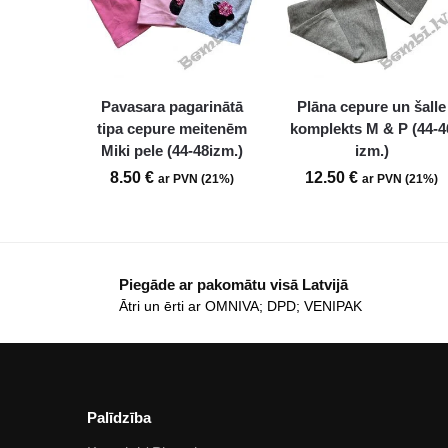
Pavasara pagarinātā
Plāna cepure un šalle
tipa cepure meitenēm
komplekts M & P (44-4
Miki pele (44-48izm.)
izm.)
8.50
€
12.50
€
ar PVN (21%)
ar PVN (21%)
Piegāde ar pakomātu visā Latvijā
Ātri un ērti ar OMNIVA; DPD; VENIPAK
Palīdzība