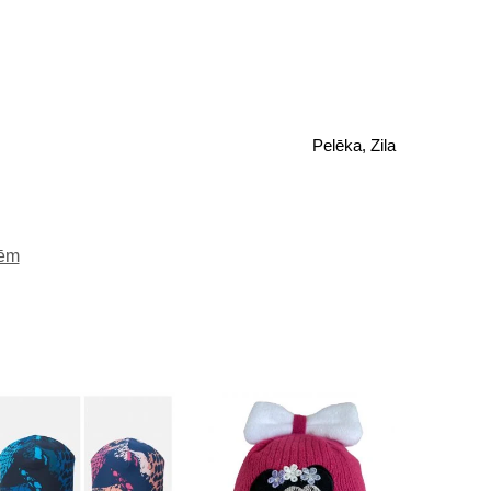
Pelēka, Zila
nēm