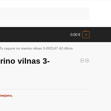
Meklēt
0.00
€
0
Tu cepure no merino vilnas 3-003147 42-46cm
ino vilnas 3-
pieejams.