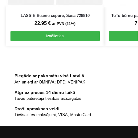
LASSIE Beanie cepure, Sasa 728810
TuTu bērnu pa
22.95
€
7
ar PVN (21%)
Izvēlieties
Piegāde ar pakomātu visā Latvijā
Ātri un ērti ar OMNIVA; DPD; VENIPAK
Atgriez preces 14 dienu laikā
Tavas patērētāja tiesības aizsargātas
Droši apmaksas veidi
Tiešsaistes maksājumi, VISA, MasterCard.