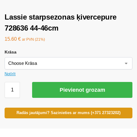
Lassie starpsezonas ķivercepure
728636 44-46cm
15.60
€
ar PVN (21%)
Krāsa
Notīrīt
Pievienot grozam
Radās jautājumi? Sazinieties ar mums (+371 27323202)