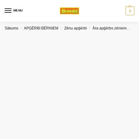
MENU
0
Sākums
APĢĒRBI BĒRNIEM
Zēnu apģērbi
Āra apģērbs zēniem
Cep
/
/
/