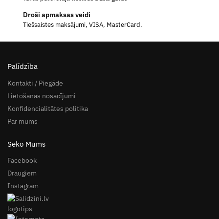
Droši apmaksas veidi
Tiešsaistes maksājumi, VISA, MasterCard.
Palīdzība
Kontakti / Piegāde
Lietošanas nosacījumi
Konfidencialitātes politika
Par mums
Seko Mums
Facebook
Draugiem
Instagram