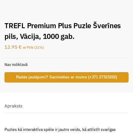
TREFL Premium Plus Puzle Šverīnes
pils, Vācija, 1000 gab.
12.95
€
ar PVN (21%)
Nav noliktavā
Radās jautājumi? Sazinieties ar mums (+371 27323202)
Apraksts
Puzles kā interaktīva spēle ir jautrs veids, kā attīstīt svarīgas