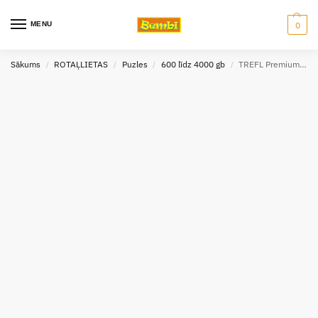
MENU
0
Sākums
ROTAĻLIETAS
Puzles
600 līdz 4000 gb
TREFL Premium Plus Puzle Šverīnes pils, Vācija, 1000 gab.
/
/
/
/