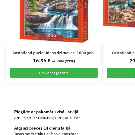
Castorland puzle Ūdens dzirnavas, 1000 gab.
Castorland p
16.36
€
2
ar PVN (21%)
Pievienot grozam
Piegāde ar pakomātu visā Latvijā
Ātri un ērti ar OMNIVA; DPD; VENIPAK
Atgriez preces 14 dienu laikā
Tavas patērētāja tiesības aizsargātas