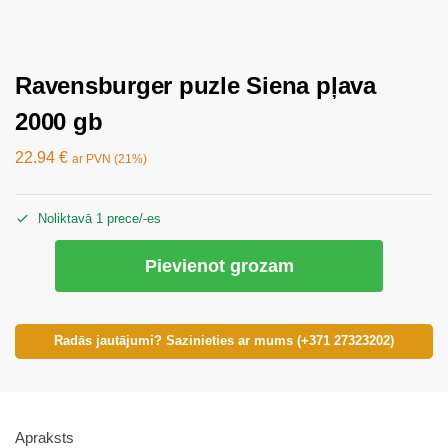
Ravensburger puzle Siena pļava
2000 gb
22.94
€
ar PVN (21%)
Noliktavā 1 prece/-es
Pievienot grozam
Radās jautājumi? Sazinieties ar mums (+371 27323202)
Apraksts