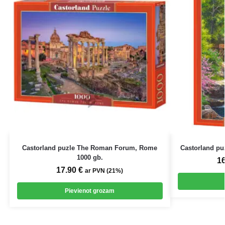
Castorland puzle The Roman Forum, Rome
Castorland pu
1000 gb.
1
17.90
€
ar PVN (21%)
Pievienot grozam