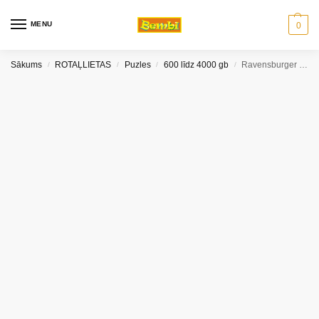
MENU
0
Sākums
ROTAĻLIETAS
Puzles
600 līdz 4000 gb
Ravensburger puzle Siena pļava 2000 gb
/
/
/
/