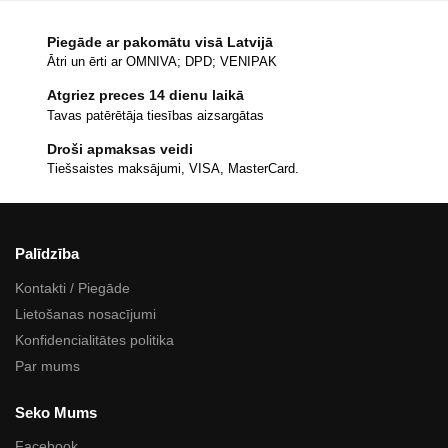
Piegāde ar pakomātu visā Latvijā
Ātri un ērti ar OMNIVA; DPD; VENIPAK
Atgriez preces 14 dienu laikā
Tavas patērētāja tiesības aizsargātas
Droši apmaksas veidi
Tiešsaistes maksājumi, VISA, MasterCard.
Palīdzība
Kontakti / Piegāde
Lietošanas nosacījumi
Konfidencialitātes politika
Par mums
Seko Mums
Facebook