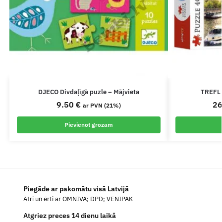
DJECO Divdaļīgā puzle – Mājvieta
TREFL 
9.50
€
2
ar PVN (21%)
Pievienot grozam
Piegāde ar pakomātu visā Latvijā
Ātri un ērti ar OMNIVA; DPD; VENIPAK
Atgriez preces 14 dienu laikā