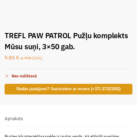
TREFL PAW PATROL Pužļu komplekts
Mūsu suņi, 3×50 gab.
5.85
€
ar PVN (21%)
Nav noliktavā
Radās jautājumi? Sazinieties ar mums (+371 27323202)
Apraksts
Puzles kā interaktīva spēle ir jautrs veids, kā attīstīt svarīgas