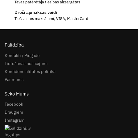
Tavas patērētāja tiesības aizsargātas
Droši apmaksas veidi
Tiešsaistes maksājumi, VISA, MasterCard.
Palīdzība
Kontakti / Piegāde
Lietošanas nosacījumi
Konfidencialitātes politika
Par mums
Seko Mums
Facebook
Draugiem
Instagram