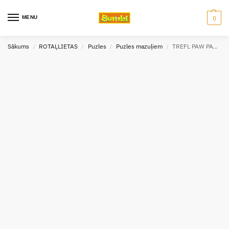
MENU
0
Sākums
ROTAĻLIETAS
Puzles
Puzles mazuļiem
TREFL PAW PATROL Pužļu komplekts Mūsu suņi, 3×50 gab.
/
/
/
/