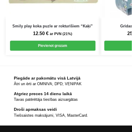
Smily play koka puzle ar rokturīšiem “Kaķi”
Grīdas
12.50
€
2
ar PVN (21%)
Pievienot grozam
Piegāde ar pakomātu visā Latvijā
Ātri un ērti ar OMNIVA; DPD; VENIPAK
Atgriez preces 14 dienu laikā
Tavas patērētāja tiesības aizsargātas
Droši apmaksas veidi
Tiešsaistes maksājumi, VISA, MasterCard.