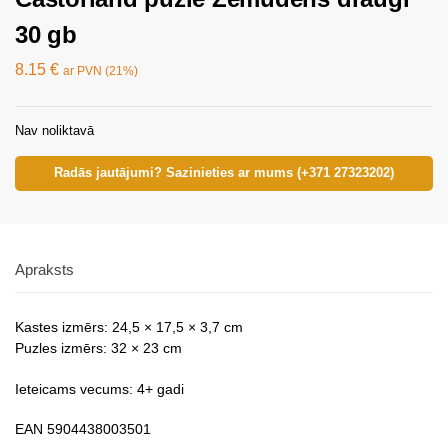
30 gb
8.15
€
ar PVN (21%)
Nav noliktavā
Radās jautājumi? Sazinieties ar mums (+371 27323202)
Apraksts
Kastes izmērs: 24,5 × 17,5 × 3,7 cm
Puzles izmērs: 32 × 23 cm
Ieteicams vecums: 4+ gadi
EAN 5904438003501