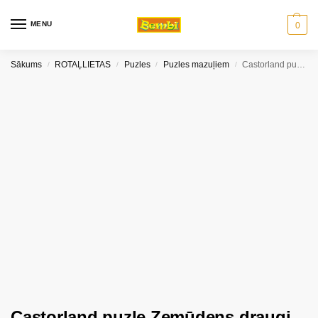
MENU
0
Sākums
ROTAĻLIETAS
Puzles
Puzles mazuļiem
Castorland puzle Zemūdens draugi 30 gb
/
/
/
/
Castorland puzle Zemūdens draugi