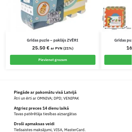
Grīdas puzle – paklājs ZVĒRI
Grīdas p
25.50
€
1
ar PVN (21%)
Pievienot grozam
Piegāde ar pakomātu visā Latvijā
Ātri un ērti ar OMNIVA; DPD; VENIPAK
Atgriez preces 14 dienu laikā
Tavas patērētāja tiesības aizsargātas
Droši apmaksas veidi
Tiešsaistes maksājumi, VISA, MasterCard.