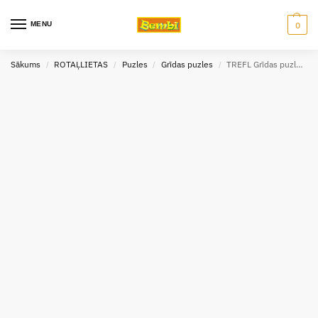
MENU
0
Sākums
ROTAĻLIETAS
Puzles
Grīdas puzles
TREFL Grīdas puzle Paw Patrol
/
/
/
/