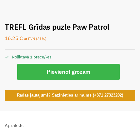
TREFL Grīdas puzle Paw Patrol
16.25
€
ar PVN (21%)
Noliktavā 1 prece/-es
Pievienot grozam
Radās jautājumi? Sazinieties ar mums (+371 27323202)
Apraksts