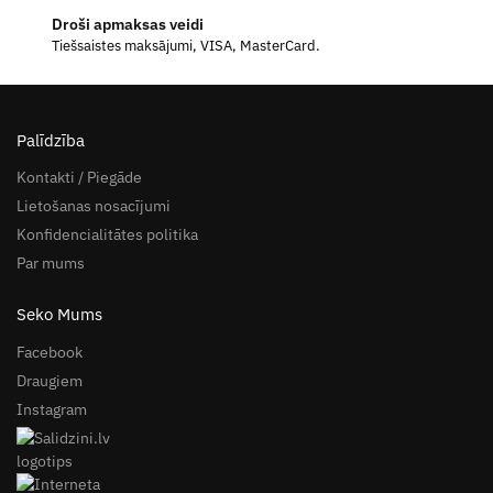
Droši apmaksas veidi
Tiešsaistes maksājumi, VISA, MasterCard.
Palīdzība
Kontakti / Piegāde
Lietošanas nosacījumi
Konfidencialitātes politika
Par mums
Seko Mums
Facebook
Draugiem
Instagram