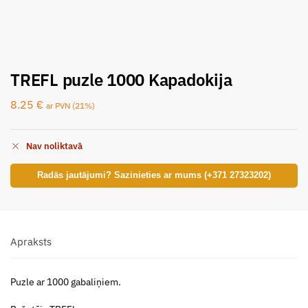
TREFL puzle 1000 Kapadokija
8.25
€
ar PVN (21%)
Nav noliktavā
Radās jautājumi? Sazinieties ar mums (+371 27323202)
Apraksts
Puzle ar 1000 gabaliņiem.