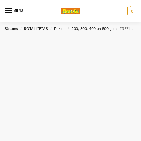
MENU
0
Sākums
ROTAĻLIETAS
Puzles
200; 300; 400 un 500 gb
TREFL puzle 1000 Kapadokija
/
/
/
/