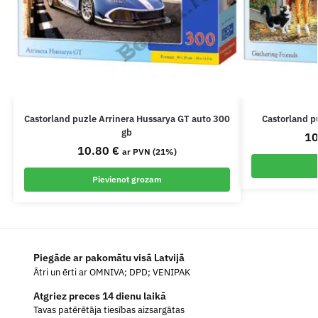
Castorland puzle Arrinera Hussarya GT auto 300
Castorland p
gb
1
10.80
€
ar PVN (21%)
Pievienot grozam
Piegāde ar pakomātu visā Latvijā
Ātri un ērti ar OMNIVA; DPD; VENIPAK
Atgriez preces 14 dienu laikā
Tavas patērētāja tiesības aizsargātas