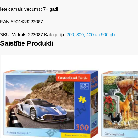
Ieteicamais vecums: 7+ gadi
EAN 5904438222087
SKU:
Veikals-222087
Kategorija:
200; 300; 400 un 500 gb
Saistītie Produkti