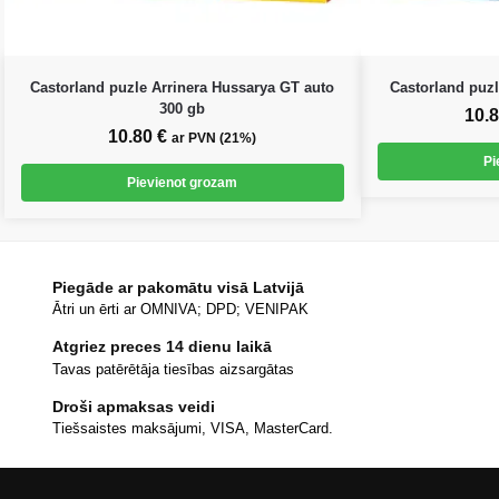
Castorland puzle Arrinera Hussarya GT auto
Castorland puz
300 gb
10.
10.80
€
ar PVN (21%)
Pi
Pievienot grozam
Piegāde ar pakomātu visā Latvijā
Ātri un ērti ar OMNIVA; DPD; VENIPAK
Atgriez preces 14 dienu laikā
Tavas patērētāja tiesības aizsargātas
Droši apmaksas veidi
Tiešsaistes maksājumi, VISA, MasterCard.