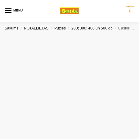
MENU
0
Sākums
ROTAĻLIETAS
Puzles
200; 300; 400 un 500 gb
Castorland puzle Vilks 200 gab
/
/
/
/