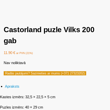
Castorland puzle Vilks 200
gab
11.90
€
ar PVN (21%)
Nav noliktavā
Radās jautājumi? Sazinieties ar mums (+371 27323202)
Apraksts
Kastes izmērs: 32,5 × 22,5 × 5 cm
Puzles izmērs: 40 × 29 cm