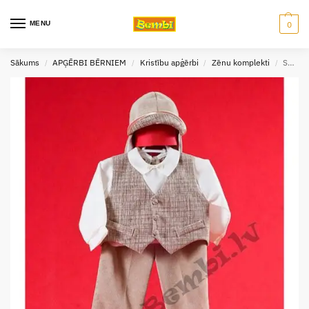
MENU
0
Sākums
APĢĒRBI BĒRNIEM
Kristību apģērbi
Zēnu komplekti
Svētku komplekts zēniem 74 izm. 3 in 1
/
/
/
/