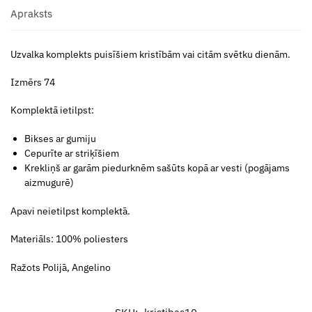
Apraksts
Uzvalka komplekts puisīšiem kristībām vai citām svētku dienām.
Izmērs 74
Komplektā ietilpst:
Bikses ar gumiju
Cepurīte ar striķīšiem
Krekliņš ar garām piedurknēm sašūts kopā ar vesti (pogājams
aizmugurē)
Apavi neietilpst komplektā.
Materiāls: 100% poliesters
Ražots Polijā, Angelino