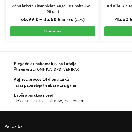
Zēnu kristību komplekts Angeli G1 balts (62 –
Kristību klei
98 cm)
65.99
€
–
85.50
€
45.50
ar PVN (21%)
Izvēlieties
Piegāde ar pakomātu visā Latvijā
Ātri un ērti ar OMNIVA; DPD; VENIPAK
Atgriez preces 14 dienu laikā
Tavas patērētāja tiesības aizsargātas
Droši apmaksas veidi
Tiešsaistes maksājumi, VISA, MasterCard.
Palīdzība