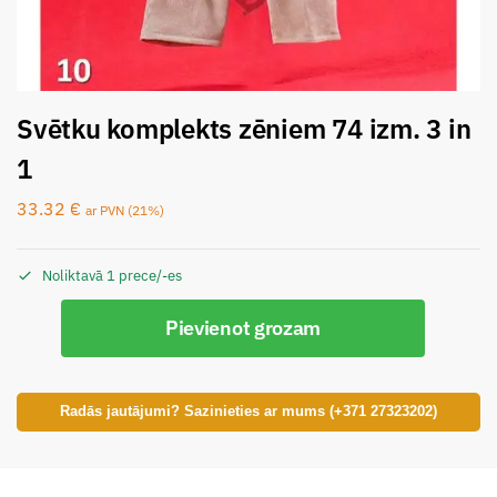
Svētku komplekts zēniem 74 izm. 3 in
1
33.32
€
ar PVN (21%)
Noliktavā 1 prece/-es
Pievienot grozam
Radās jautājumi? Sazinieties ar mums (+371 27323202)