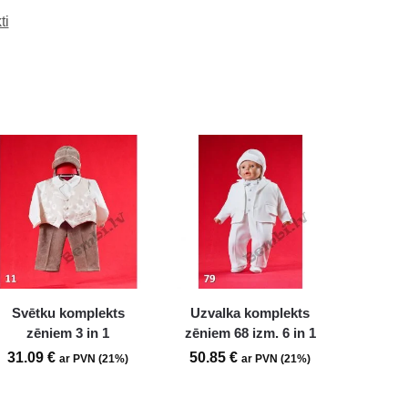
ti
Svētku komplekts
Uzvalka komplekts
zēniem 3 in 1
zēniem 68 izm. 6 in 1
31.09
€
50.85
€
ar PVN (21%)
ar PVN (21%)