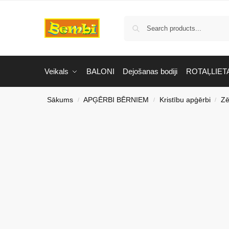
Veikals
BALONI
Dejošanas bodiji
ROTAĻLIET
Sākums
APĢĒRBI BĒRNIEM
Kristību apģērbi
Zē
/
/
/