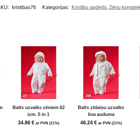
SKU:
kristibas76
Kategorijas:
Kristību apģērbi
,
Zēnu komplek
im
Balts uzvalks zēniem 62
Balts zīdaiņu uzvalks
izm. 5 in 1
lina auduma
34.86
€
46.24
€
ar PVN (21%)
ar PVN (21%)