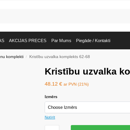
AS
AKCIJAS PRECES
Par Mums
Piegāde / Kontakti
nu komplekti
Kristību uzvalka komplekts 62-68
/
Kristību uzvalka k
48.12
€
ar PVN (21%)
Izmērs
Notīrīt