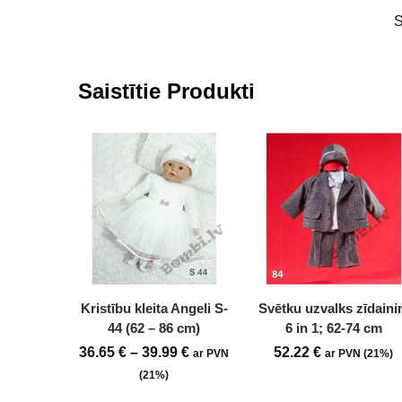
Saistītie Produkti
Kristību kleita Angeli S-
Svētku uzvalks zīdain
44 (62 – 86 cm)
6 in 1; 62-74 cm
36.65
€
–
39.99
€
52.22
€
ar PVN
ar PVN (21%)
(21%)