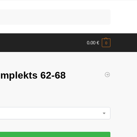
Meklēt
0.00
€
0
omplekts 62-68