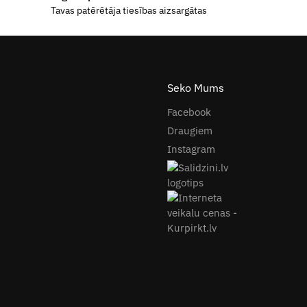
Tavas patērētāja tiesības aizsargātas
Seko Mums
Facebook
Draugiem
Instagram