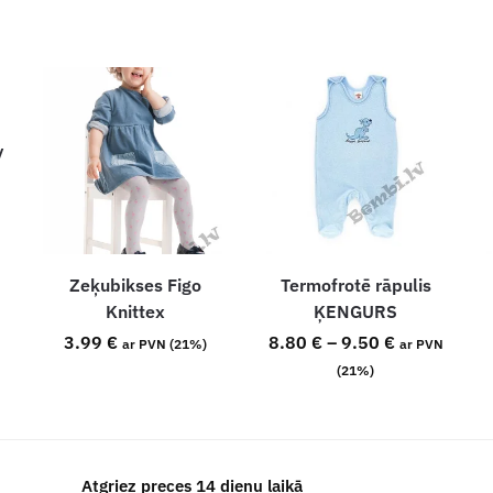
y
Zeķubikses Figo
Termofrotē rāpulis
Knittex
ĶENGURS
3.99
€
8.80
€
–
9.50
€
ar PVN (21%)
ar PVN
(21%)
Atgriez preces 14 dienu laikā