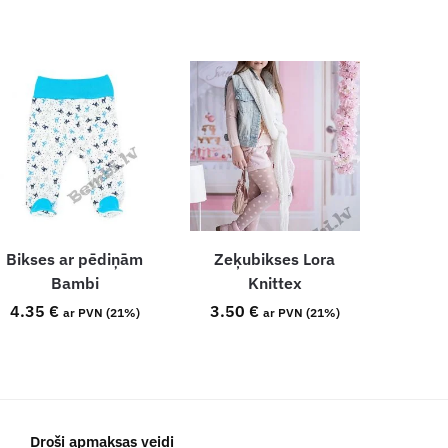
Bikses ar pēdiņām
Zeķubikses Lora
Bambi
Knittex
4.35
€
3.50
€
ar PVN (21%)
ar PVN (21%)
Droši apmaksas veidi