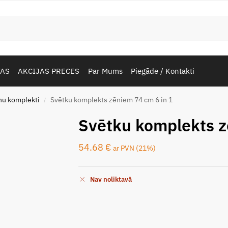
TAS
AKCIJAS PRECES
Par Mums
Piegāde / Kontakti
nu komplekti
Svētku komplekts zēniem 74 cm 6 in 1
/
Svētku komplekts z
54.68
€
ar PVN (21%)
Nav noliktavā