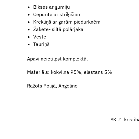
Bikses ar gumiju
Cepurīte ar striķīšiem
Krekliņš ar garām piedurknēm
Žakete- siltā polārjaka
Veste
Tauriņš
Apavi neietilpst komplektā.
Materiāls: kokvilna 95%, elastans 5%
Ražots Polijā, Angelino
SKU:
kristi