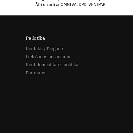
Ātri un ērti ar OMNIVA; DPD; VENIPAK
Palīdzība
Kontakti / Piegāde
Lietošanas nosacījumi
Konfidencialitātes politika
Par mums