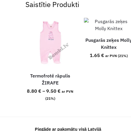
Saistītie Produkti
Pusgarās zeķes Moll
Knittex
1.65
€
ar PVN (21%)
Termofrotē rāpulis
ŽIRAFE
8.80
€
–
9.50
€
ar PVN
(21%)
Piegāde ar pakomātu visā Latvijā