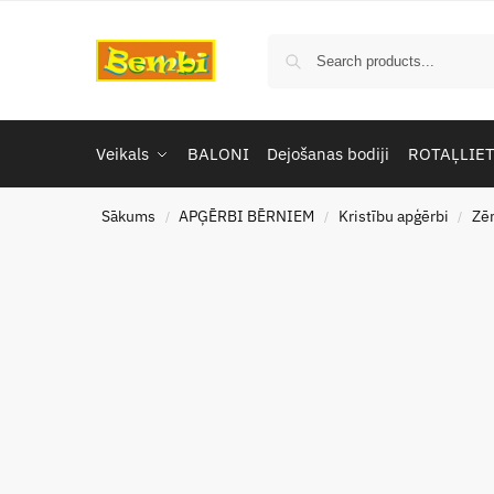
Veikals
BALONI
Dejošanas bodiji
ROTAĻLIE
Sākums
APĢĒRBI BĒRNIEM
Kristību apģērbi
Zē
/
/
/