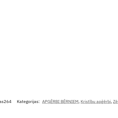
bas264
Kategorijas:
APĢĒRBI BĒRNIEM
,
Kristību apģērbi
,
Zē