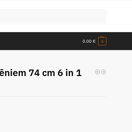
Meklēt
0.00
€
0
ēniem 74 cm 6 in 1