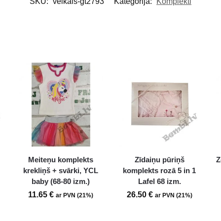
SKU:
veikals-gt2793
Kategorija:
Komplekti
Meiteņu komplekts
Zīdaiņu pūriņš
Z
krekliņš + svārki, YCL
komplekts rozā 5 in 1
baby (68-80 izm.)
Lafel 68 izm.
11.65
€
26.50
€
ar PVN (21%)
ar PVN (21%)