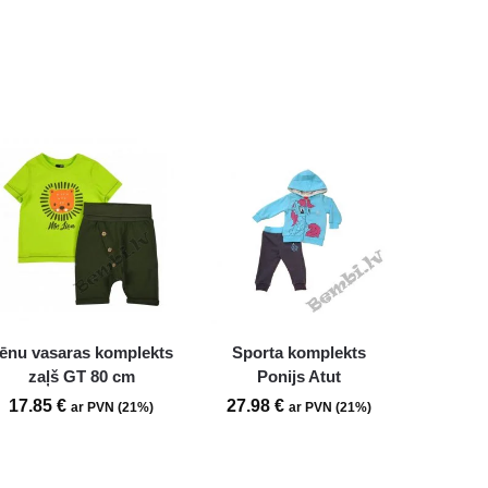
ēnu vasaras komplekts
Sporta komplekts
zaļš GT 80 cm
Ponijs Atut
17.85
€
27.98
€
ar PVN (21%)
ar PVN (21%)