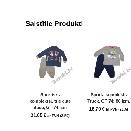
Saistītie Produkti
Sportisks
Sporta komplekts
komplektsLittle cute
Truck, GT 74; 80 izm.
dude, GT 74 izm
16.70
€
ar PVN (21%)
21.65
€
ar PVN (21%)