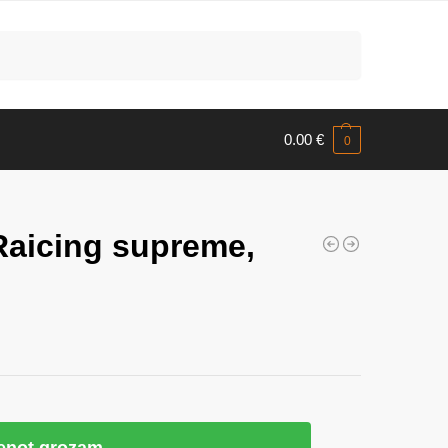
Meklēt
0.00
€
0
Raicing supreme,
ienot grozam