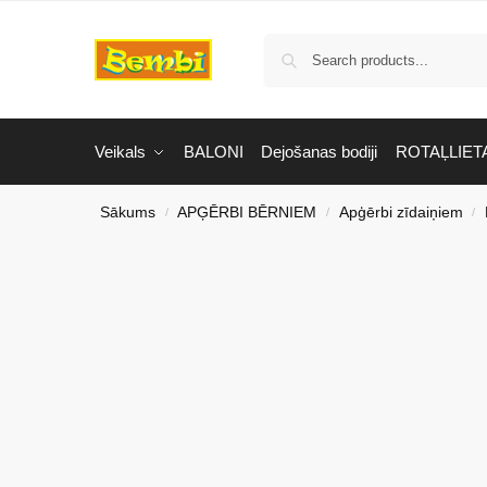
Veikals
BALONI
Dejošanas bodiji
ROTAĻLIET
Sākums
APĢĒRBI BĒRNIEM
Apģērbi zīdaiņiem
/
/
/