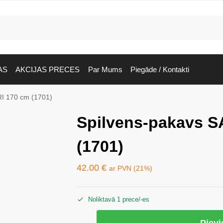
AS
AKCIJAS PRECES
Par Mums
Piegāde / Kontakti
I 170 cm (1701)
Spilvens-pakavs S
(1701)
42.00
€
ar PVN (21%)
Noliktavā 1 prece/-es
Piev