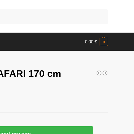
Meklēt
0.00
€
0
AFARI 170 cm
ienot grozam