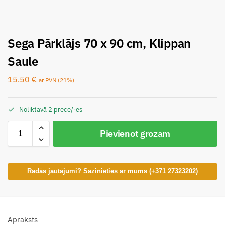
Sega Pārklājs 70 x 90 cm, Klippan
Saule
15.50
€
ar PVN (21%)
Noliktavā 2 prece/-es
Pievienot grozam
Radās jautājumi? Sazinieties ar mums (+371 27323202)
Apraksts