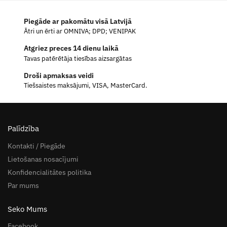
Piegāde ar pakomātu visā Latvijā
Ātri un ērti ar OMNIVA; DPD; VENIPAK
Atgriez preces 14 dienu laikā
Tavas patērētāja tiesības aizsargātas
Droši apmaksas veidi
Tiešsaistes maksājumi, VISA, MasterCard.
Palīdzība
Kontakti / Piegāde
Lietošanas nosacījumi
Konfidencialitātes politika
Par mums
Seko Mums
Facebook