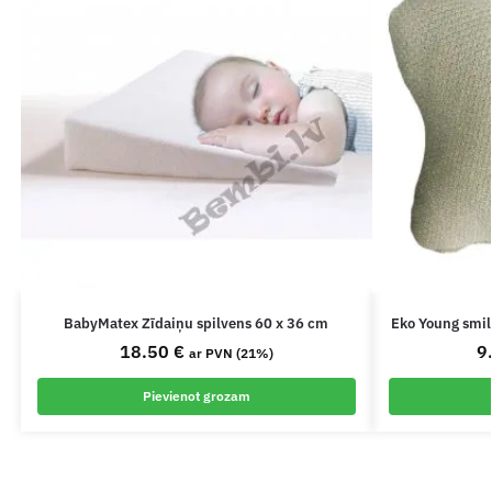
BabyMatex Zīdaiņu spilvens 60 x 36 cm
Eko Young smil
18.50
€
9
ar PVN (21%)
Pievienot grozam