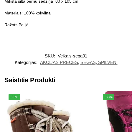
Mīksta silta bērnu sedziņa 80 x 105 cm.
Materiāls: 100% kokvilna
Ražots Polijā
SKU:
Veikals-sega01
Kategorijas:
AKCIJAS PRECES
,
SEGAS, SPILVENI
Saistītie Produkti
-26%
-33%