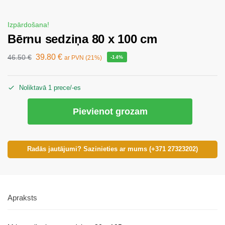
Izpārdošana!
Bērnu sedziņa 80 x 100 cm
39.80
€
46.50
€
ar PVN (21%)
-14%
Noliktavā 1 prece/-es
Pievienot grozam
Radās jautājumi? Sazinieties ar mums (+371 27323202)
Apraksts