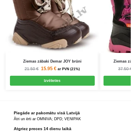
Ziemas zābaki Demar JOY brūni
Ziemas z
15.95
€
21.50
€
37.50
ar PVN (21%)
Izvēlieties
Piegāde ar pakomātu visā Latvijā
Ātri un ērti ar OMNIVA; DPD; VENIPAK
Atgriez preces 14 dienu laikā