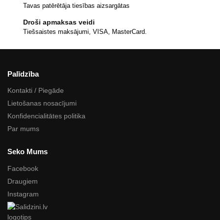
Tavas patērētāja tiesības aizsargātas
Droši apmaksas veidi
Tiešsaistes maksājumi, VISA, MasterCard.
Palīdzība
Kontakti / Piegāde
Lietošanas nosacījumi
Konfidencialitātes politika
Par mums
Seko Mums
Facebook
Draugiem
Instagram