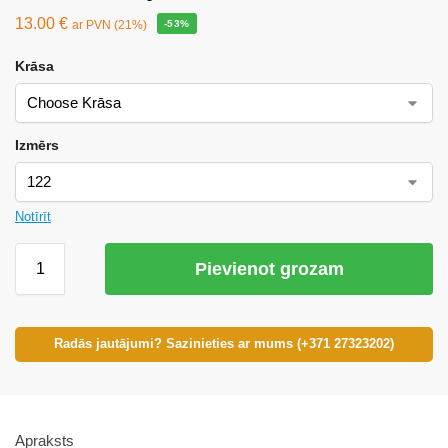
13.00
€
ar PVN (21%)
-53%
Krāsa
Izmērs
Notīrīt
Pievienot grozam
Radās jautājumi? Sazinieties ar mums (+371 27323202)
Apraksts