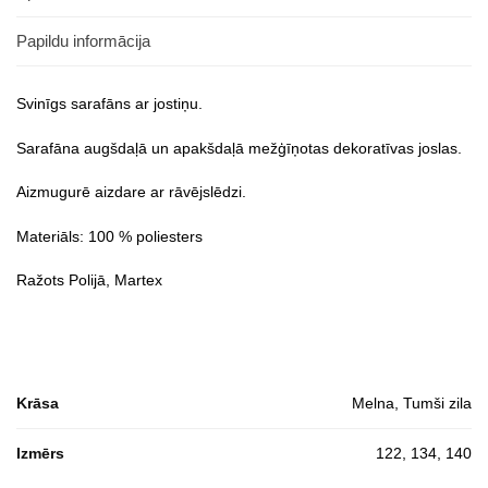
Papildu informācija
Svinīgs sarafāns ar jostiņu.
Sarafāna augšdaļā un apakšdaļā mežģīņotas dekoratīvas joslas.
Aizmugurē aizdare ar rāvējslēdzi.
Materiāls: 100 % poliesters
Ražots Polijā, Martex
Krāsa
Melna, Tumši zila
Izmērs
122, 134, 140