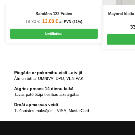
Sarafāns 122 Fratex
Mayoral kleita
13.00
€
19.90
€
ar PVN (21%)
3
Izvēlieties
Piegāde ar pakomātu visā Latvijā
Ātri un ērti ar OMNIVA; DPD; VENIPAK
Atgriez preces 14 dienu laikā
Tavas patērētāja tiesības aizsargātas
Droši apmaksas veidi
Tiešsaistes maksājumi, VISA, MasterCard.