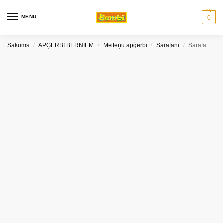
MENU
0
Sākums
APĢĒRBI BĒRNIEM
Meiteņu apģērbi
Sarafāni
Sarafāns ar jostu 122-140 Martex
/
/
/
/