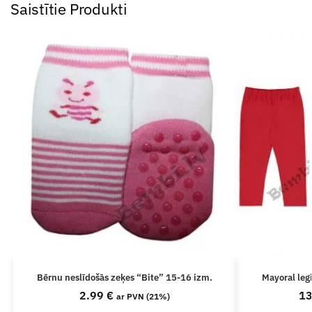
Saistītie Produkti
Bērnu neslīdošās zeķes “Bite” 15-16 izm.
Mayoral leg
2.99
€
1
ar PVN (21%)