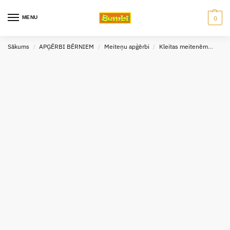
MENU
0
Sākums
APĢĒRBI BĒRNIEM
Meiteņu apģērbi
Kleitas meitenēm
Mayo
/
/
/