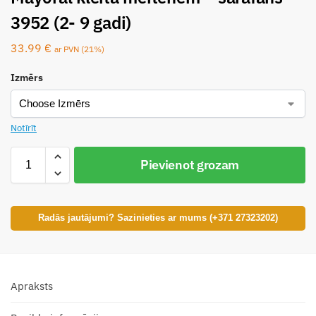
3952 (2- 9 gadi)
33.99
€
ar PVN (21%)
Izmērs
Notīrīt
Pievienot grozam
Radās jautājumi? Sazinieties ar mums (+371 27323202)
Apraksts