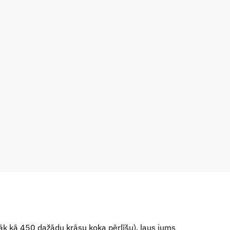
rāk kā 450 dažādu krāsu koka pērlīšu), ļaus jums