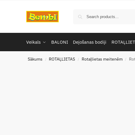
Veikals
BALONI
Dejošanas bodiji
ROTAĻLIE
Sākums
ROTAĻLIETAS
Rotaļlietas meitenēm
Rot
/
/
/