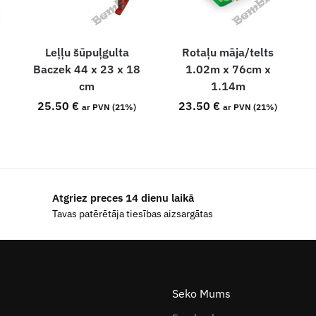
Leļļu šūpuļgulta
Rotaļu māja/telts
s
Baczek 44 x 23 x 18
1.02m x 76cm x
cm
1.14m
25.50
€
23.50
€
ar PVN (21%)
ar PVN (21%)
Atgriez preces 14 dienu laikā
Tavas patērētāja tiesības aizsargātas
Seko Mums