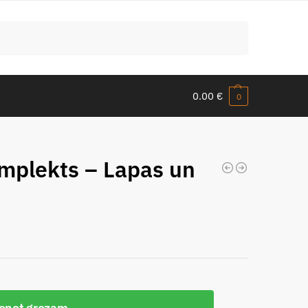
Meklēt
0.00
€
0
mplekts – Lapas un
ienot grozam