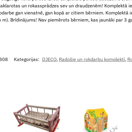
kaklarotas un rokassprādzes sev un draudzenēm! Komplektā iekļ
nodarbe gan vienatnē, gan kopā ar citiem bērniem. Komplektā i
(6 m). Brīdinājums! Nav piemērots bērniem, kas jaunāki par 3 g
9808
Kategorijas:
DJECO
,
Radošie un rokdarbu komplekti
,
Ro