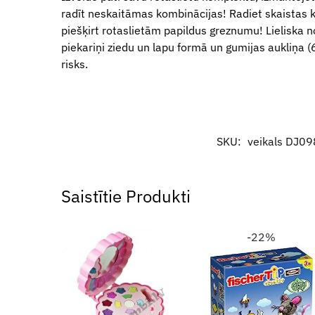
radīt neskaitāmas kombinācijas! Radiet skaistas 
piešķirt rotaslietām papildus greznumu! Lieliska 
piekariņi ziedu un lapu formā un gumijas aukliņa 
risks.
SKU:
veikals DJ0
Saistītie Produkti
-22%