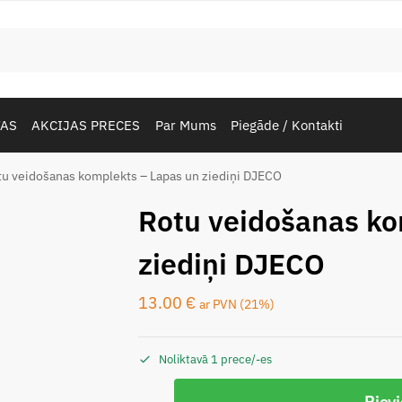
TAS
AKCIJAS PRECES
Par Mums
Piegāde / Kontakti
u veidošanas komplekts – Lapas un ziediņi DJECO
Rotu veidošanas ko
ziediņi DJECO
13.00
€
ar PVN (21%)
Noliktavā 1 prece/-es
Piev