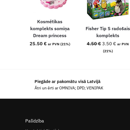
Kosmētikas
komplekts somiņa
Fisher Tip S radošai
Dream princess
komplekts
25.50
€
4.50
€
3.50
€
ar PVN (21%)
ar PVN
(21%)
Piegāde ar pakomātu visā Latvijā
Ātri un ērti ar OMNIVA; DPD; VENIPAK
Palīdzība