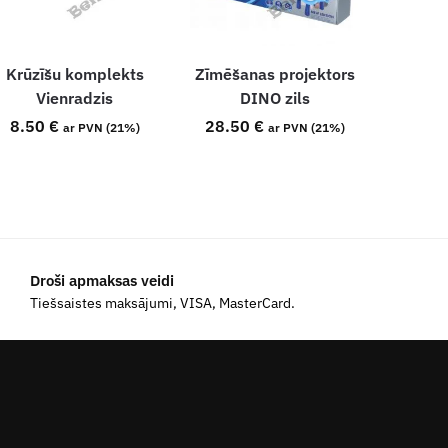
Krūzīšu komplekts
Zīmēšanas projektors
Vienradzis
DINO zils
8.50
€
28.50
€
ar PVN (21%)
ar PVN (21%)
Droši apmaksas veidi
Tiešsaistes maksājumi, VISA, MasterCard.