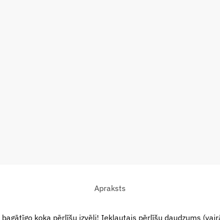
Apraksts
 bagātīgo koka pērlīšu izvēli! Iekļautais pērlīšu daudzums (vai