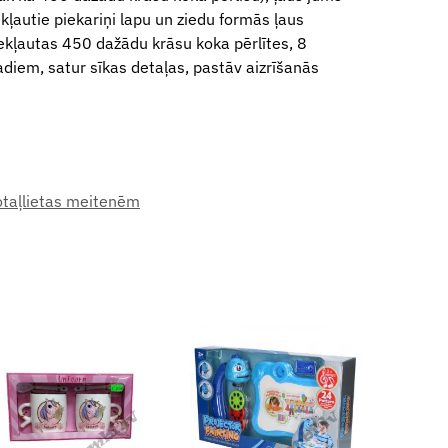
autie piekariņi lapu un ziedu formās ļaus
ekļautas 450 dažādu krāsu koka pērlītes, 8
adiem, satur sīkas detaļas, pastāv aizrīšanās
taļlietas meitenēm