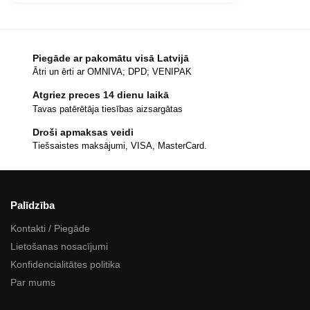
Piegāde ar pakomātu visā Latvijā
Ātri un ērti ar OMNIVA; DPD; VENIPAK
Atgriez preces 14 dienu laikā
Tavas patērētāja tiesības aizsargātas
Droši apmaksas veidi
Tiešsaistes maksājumi, VISA, MasterCard.
Palīdzība
Kontakti / Piegāde
Lietošanas nosacījumi
Konfidencialitātes politika
Par mums