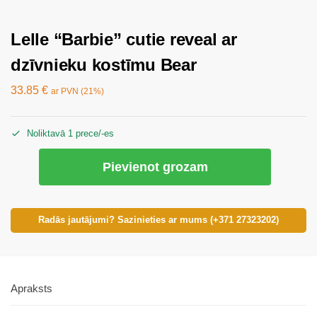
Lelle “Barbie” cutie reveal ar
dzīvnieku kostīmu Bear
33.85
€
ar PVN (21%)
Noliktavā 1 prece/-es
Pievienot grozam
Radās jautājumi? Sazinieties ar mums (+371 27323202)
Apraksts