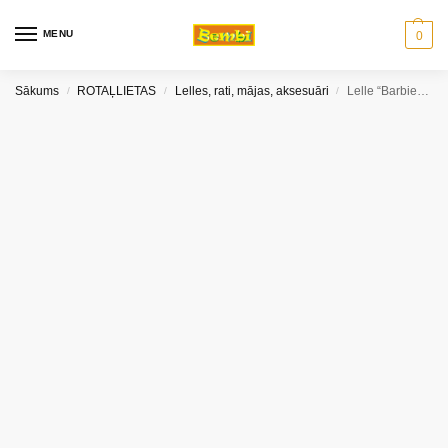
MENU
0
Sākums
ROTAĻLIETAS
Lelles, rati, mājas, aksesuāri
Lelle “Barbie” cutie reveal ar dzīvnieku kostīmu Bear
/
/
/