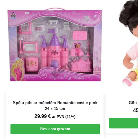
Spēļu pils ar mēbelēm Romantic castle pink
Götz
24 x 15 cm
4
29.99
€
ar PVN (21%)
Pievienot grozam