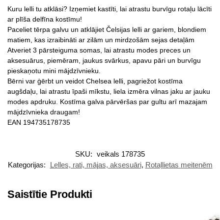
Kuru lelli tu atklāsi? Izņemiet kastīti, lai atrastu burvīgu rotaļu lācīti
ar plīša delfīna kostīmu!
Paceliet tērpa galvu un atklājiet Čelsijas lelli ar gariem, blondiem
matiem, kas izraibināti ar zilām un mirdzošām sejas detaļām
Atveriet 3 pārsteiguma somas, lai atrastu modes preces un
aksesuārus, piemēram, jaukus svārkus, apavu pāri un burvīgu
pieskaņotu mini mājdzīvnieku.
Bērni var ģērbt un veidot Chelsea lelli, pagriežot kostīma
augšdaļu, lai atrastu īpaši mīkstu, liela izmēra vilnas jaku ar jauku
modes apdruku. Kostīma galva pārvēršas par gultu arī mazajam
mājdzīvnieka draugam!
EAN 194735178735
SKU:
veikals 178735
Kategorijas:
Lelles, rati, mājas, aksesuāri
,
Rotaļlietas meitenēm
Saistītie Produkti