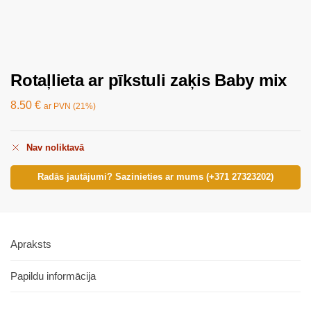
Rotaļlieta ar pīkstuli zaķis Baby mix
8.50
€
ar PVN (21%)
Nav noliktavā
Radās jautājumi? Sazinieties ar mums (+371 27323202)
Apraksts
Papildu informācija