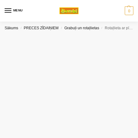
MENU
0
Sākums
PRECES ZĪDAIŅIEM
Grabuļi un rotaļlietas
Rotaļlieta ar pīkstuli zaķis Baby mix
/
/
/