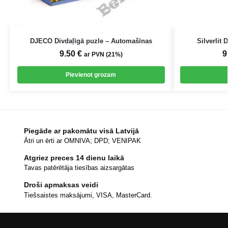
DJECO Divdaļīgā puzle – Automašīnas
Silverlit 
9.50
€
9
ar PVN (21%)
Pievienot grozam
Piegāde ar pakomātu visā Latvijā
Ātri un ērti ar OMNIVA; DPD; VENIPAK
Atgriez preces 14 dienu laikā
Tavas patērētāja tiesības aizsargātas
Droši apmaksas veidi
Tiešsaistes maksājumi, VISA, MasterCard.