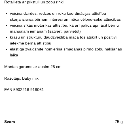
Rotaļlieta ar pīkstuli un zobu riņķi.
veicina dzirdes, redzes un roku koordinācijas attīstību
skaņa izraisa bērnam interesi un māca cēloņu-seku attiecības
veicina sīkās motorikas attīstību, kā arī palīdz apmācīt bērnu
manuālām iemaņām (satvert, pārvietot)
krāsu un struktūru daudzveidība māca tos atšķirt un pozitīvi
ietekmē bērna attīstību
elastīgā zvaigznīte nomierina smaganas pirmo zobu nākšanas
laikā
Mantas garums ar ausīm 25 cm.
Ražotājs: Baby mix
EAN 5902216 918061
Svars
75 g