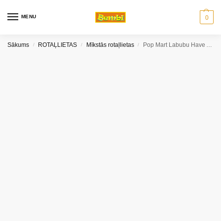
MENU
0
Sākums
ROTAĻLIETAS
Mīkstās rotaļlietas
Pop Mart Labubu Have A Seat (pārsteiguma kaste)
/
/
/