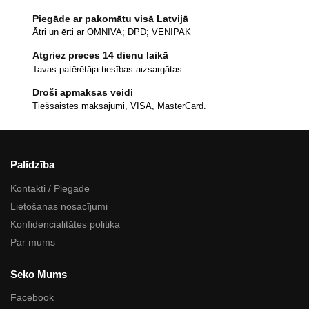
Piegāde ar pakomātu visā Latvijā
Ātri un ērti ar OMNIVA; DPD; VENIPAK
Atgriez preces 14 dienu laikā
Tavas patērētāja tiesības aizsargātas
Droši apmaksas veidi
Tiešsaistes maksājumi, VISA, MasterCard.
Palīdzība
Kontakti / Piegāde
Lietošanas nosacījumi
Konfidencialitātes politika
Par mums
Seko Mums
Facebook