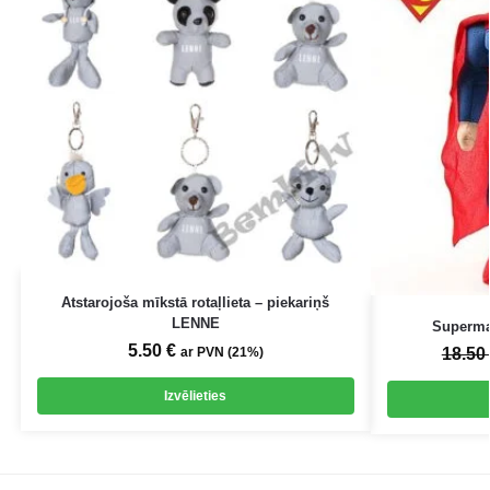
Atstarojoša mīkstā rotaļlieta – piekariņš
LENNE
Superman
5.50
€
ar PVN (21%)
18.50
Izvēlieties