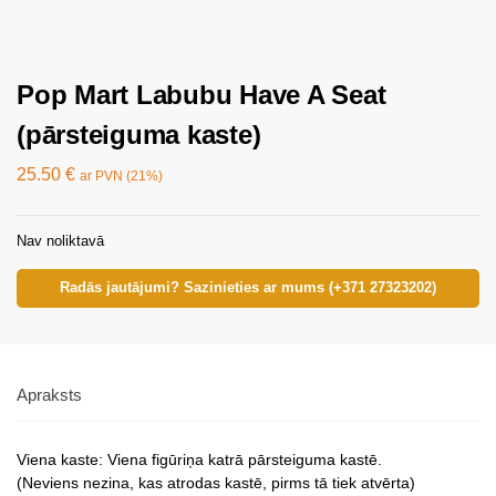
Pop Mart Labubu Have A Seat
(pārsteiguma kaste)
25.50
€
ar PVN (21%)
Nav noliktavā
Radās jautājumi? Sazinieties ar mums (+371 27323202)
Apraksts
Viena kaste: Viena figūriņa katrā pārsteiguma kastē.
(Neviens nezina, kas atrodas kastē, pirms tā tiek atvērta)