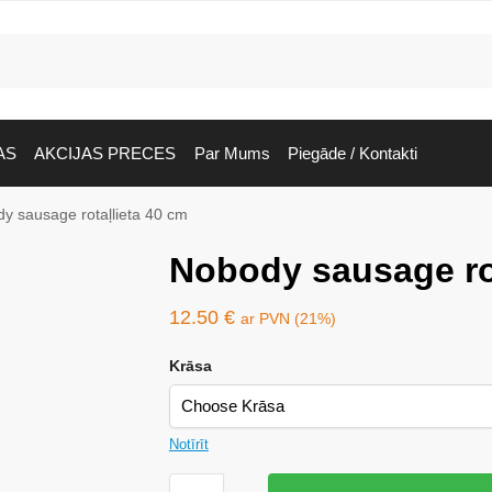
AS
AKCIJAS PRECES
Par Mums
Piegāde / Kontakti
y sausage rotaļlieta 40 cm
Nobody sausage rot
12.50
€
ar PVN (21%)
Krāsa
Notīrīt