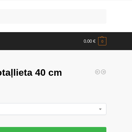
Meklēt
0.00
€
0
aļlieta 40 cm