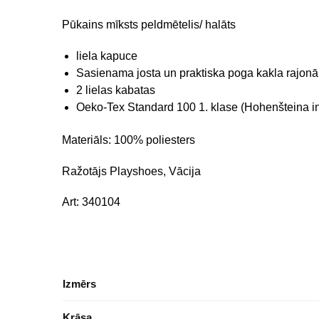
Pūkains mīksts peldmētelis/ halāts
liela kapuce
Sasienama josta un praktiska poga kakla rajonā
2 lielas kabatas
Oeko-Tex Standard 100 1. klase (Hohenšteina ins
Materiāls: 100% poliesters
Ražotājs Playshoes, Vācija
Art: 340104
Izmērs
Krāsa