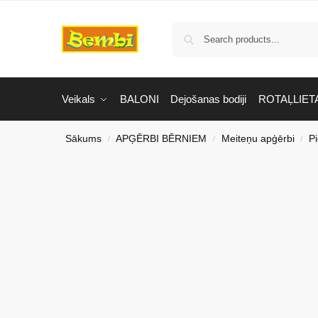
Veikals
BALONI
Dejošanas bodiji
ROTAĻLIET
Sākums
APĢĒRBI BĒRNIEM
Meiteņu apģērbi
P
/
/
/