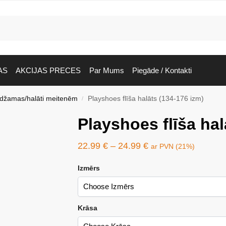
AS
AKCIJAS PRECES
Par Mums
Piegāde / Kontakti
idžamas/halāti meitenēm
Playshoes flīša halāts (134-176 izm)
/
Playshoes flīša hal
22.99
€
–
24.99
€
ar PVN (21%)
Izmērs
Krāsa