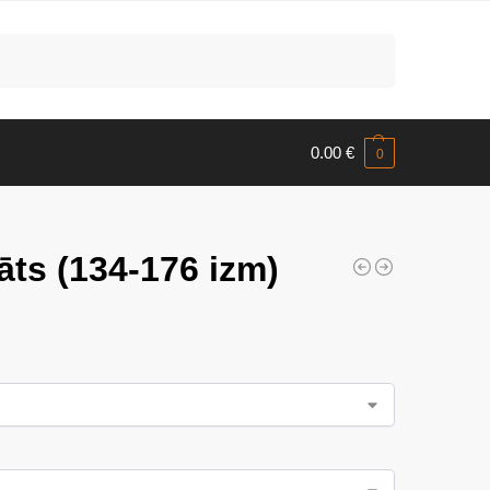
Meklēt
0.00
€
0
āts (134-176 izm)