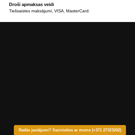
Droši apmaksas veidi
Tiešsaistes maksājumi, VISA, MasterCard.
Radās jautājumi? Sazinieties ar mums (+371 27323202)
© Copyright 2025 – KRASTS A SIA