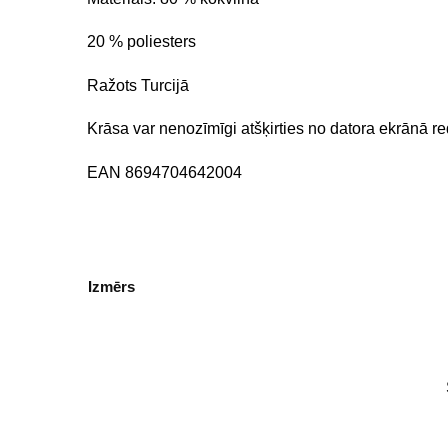
20 % poliesters
Ražots Turcijā
Krāsa var nenozīmīgi atšķirties no datora ekrānā r
EAN 8694704642004
Izmērs