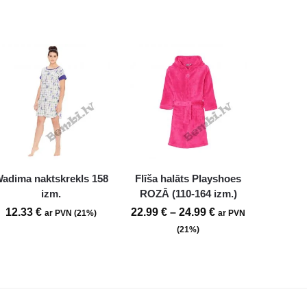
adima naktskrekls 158
Flīša halāts Playshoes
izm.
ROZĀ (110-164 izm.)
12.33
€
22.99
€
–
24.99
€
ar PVN (21%)
ar PVN
(21%)