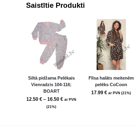
Saistītie Produkti
Siltā pidžama Pelēkais
Flīsa halāts meitenēm
Vienradzis 104-116;
pelēks CoCoon
BOART
17.99
€
ar PVN (21%)
12.50
€
–
16.50
€
ar PVN
(21%)