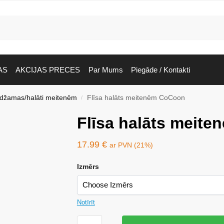
AS
AKCIJAS PRECES
Par Mums
Piegāde / Kontakti
idžamas/halāti meitenēm
Flīsa halāts meitenēm CoCoon
/
Flīsa halāts meit
17.99
€
ar PVN (21%)
Izmērs
Notīrīt