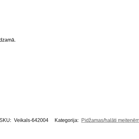
edzamā.
SKU:
Veikals-642004
Kategorija:
Pidžamas/halāti meitenē