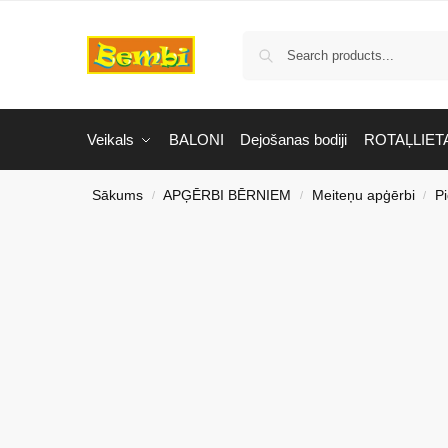
Veikals
BALONI
Dejošanas bodiji
ROTAĻLIET
Sākums
APĢĒRBI BĒRNIEM
Meiteņu apģērbi
P
/
/
/