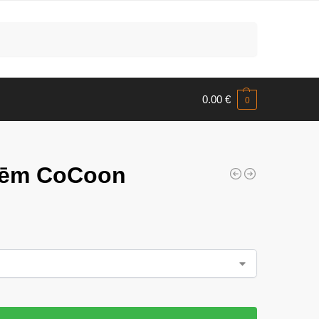
Meklēt
0.00
€
0
enēm CoCoon