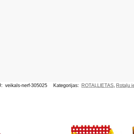
U:
veikals-nerf-305025
Kategorijas:
ROTAĻLIETAS
,
Rotaļu i