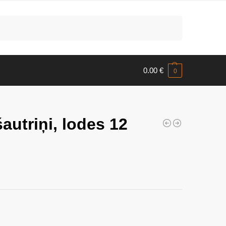
Meklēt
0.00
€
0
šautriņi, lodes 12