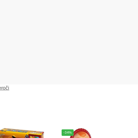
eroči
-34%