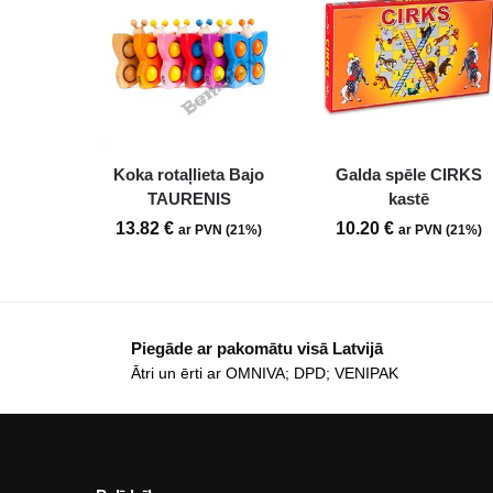
Koka rotaļlieta Bajo
Galda spēle CIRKS
TAURENIS
kastē
13.82
€
10.20
€
ar PVN (21%)
ar PVN (21%)
Piegāde ar pakomātu visā Latvijā
Ātri un ērti ar OMNIVA; DPD; VENIPAK