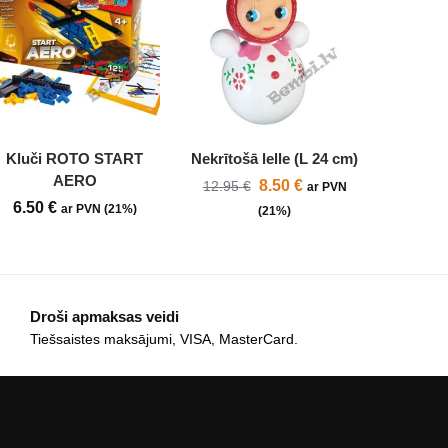
Kluči ROTO START
Nekrītošā lelle (L 24 cm)
AERO
8.50
€
12.95
€
ar PVN
6.50
€
ar PVN (21%)
(21%)
Droši apmaksas veidi
Tiešsaistes maksājumi, VISA, MasterCard.