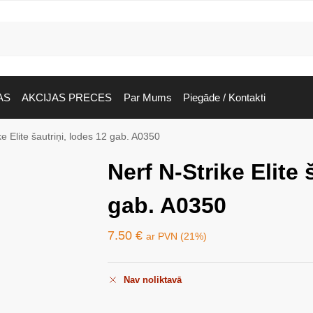
AS
AKCIJAS PRECES
Par Mums
Piegāde / Kontakti
ke Elite šautriņi, lodes 12 gab. A0350
Nerf N-Strike Elite 
gab. A0350
7.50
€
ar PVN (21%)
Nav noliktavā