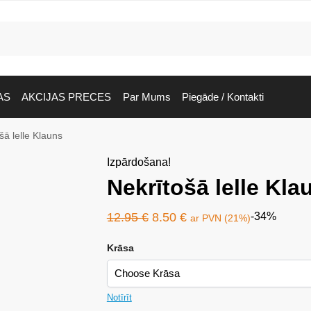
AS
AKCIJAS PRECES
Par Mums
Piegāde / Kontakti
šā lelle Klauns
Izpārdošana!
Nekrītošā lelle Kla
12.95
€
8.50
€
-34%
ar PVN (21%)
Krāsa
Notīrīt