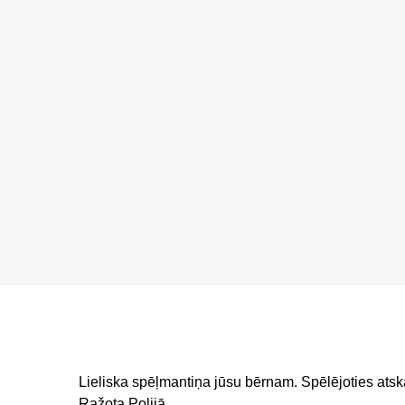
Lieliska spēļmantiņa jūsu bērnam. Spēlējoties at
Ražota Polijā.