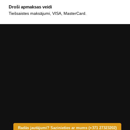
Droši apmaksas veidi
Tiešsaistes maksājumi, VISA, MasterCard.
Radās jautājumi? Sazinieties ar mums (+371 27323202)
© Copyright 2025 – KRASTS A SIA