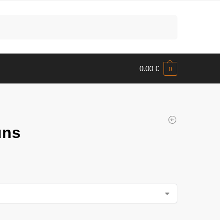
Meklēt
0.00
€
0
uns