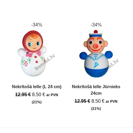
-34%
-34%
Nekrītošā lelle (L 24 cm)
Nekrītošā lelle Jūrnieks
24cm
12.95
€
8.50
€
ar PVN
12.95
€
8.50
€
ar PVN
(21%)
(21%)