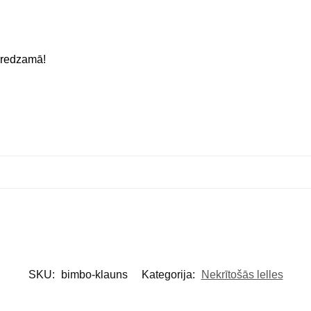
ā redzamā!
SKU:
bimbo-klauns
Kategorija:
Nekrītošās lelles