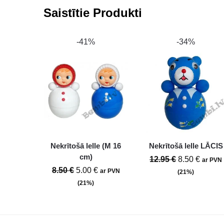
Saistītie Produkti
-41%
-34%
Nekrītošā lelle (M 16
Nekrītošā lelle LĀCIS
cm)
12.95
€
8.50
€
ar PVN
8.50
€
5.00
€
ar PVN
(21%)
(21%)