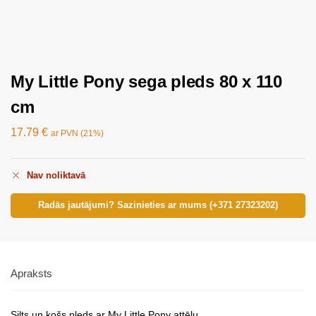
My Little Pony sega pleds 80 x 110
cm
17.79
€
ar PVN (21%)
Nav noliktavā
Radās jautājumi? Sazinieties ar mums (+371 27323202)
Apraksts
Silts un košs pleds ar My Little Pony attēlu.