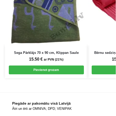
Sega Pārklājs 70 x 90 cm, Klippan Saule
Bērnu sedziņ
15.50
€
1
ar PVN (21%)
Pievienot grozam
Piegāde ar pakomātu visā Latvijā
Ātri un ērti ar OMNIVA; DPD; VENIPAK