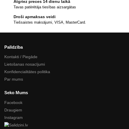
Atgriez preces 14 dienu laikā
Tavas patērētāja tiesības aizsargātas
Droši apmaksas veidi
Tiešsaistes maksājumi, VISA, MasterCard.
Palīdzība
Kontakti / Piegāde
Lietošanas nosacījumi
Konfidencialitātes politika
Par mums
Seko Mums
Facebook
Draugiem
Instagram