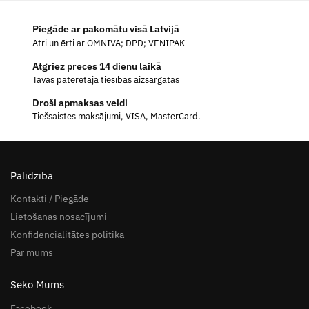
Piegāde ar pakomātu visā Latvijā
Ātri un ērti ar OMNIVA; DPD; VENIPAK
Atgriez preces 14 dienu laikā
Tavas patērētāja tiesības aizsargātas
Droši apmaksas veidi
Tiešsaistes maksājumi, VISA, MasterCard.
Palīdzība
Kontakti / Piegāde
Lietošanas nosacījumi
Konfidencialitātes politika
Par mums
Seko Mums
Facebook