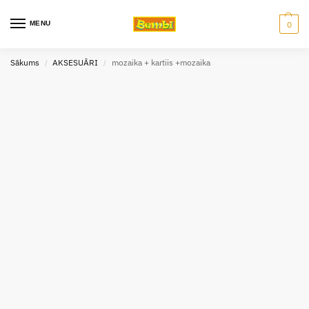
MENU
0
Sākums
AKSESUĀRI
mozaika + kartiis +mozaika
/
/