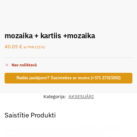
mozaika + kartiis +mozaika
40.05
€
ar PVN (21%)
Nav noliktavā
Radās jautājumi? Sazinieties ar mums (+371 27323202)
Kategorija:
AKSESUĀRI
Saistītie Produkti