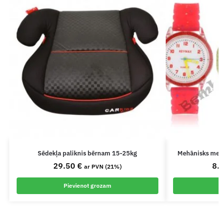
Sēdekļa paliknis bērnam 15-25kg
Mehānisks me
29.50
€
8
ar PVN (21%)
Pievienot grozam