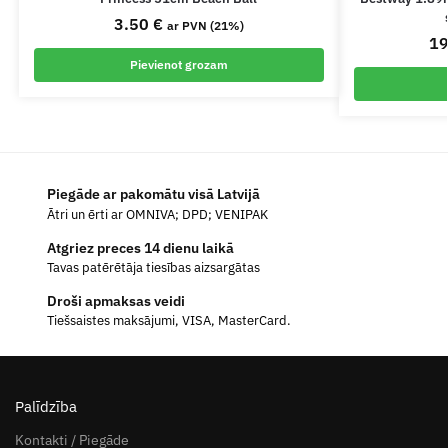
3.50
€
ar PVN (21%)
1
Pievienot grozam
Piegāde ar pakomātu visā Latvijā
Ātri un ērti ar OMNIVA; DPD; VENIPAK
Atgriez preces 14 dienu laikā
Tavas patērētāja tiesības aizsargātas
Droši apmaksas veidi
Tiešsaistes maksājumi, VISA, MasterCard.
Palīdzība
Kontakti / Piegāde