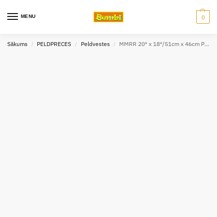
MENU
0
Sākums
PELDPRECES
Peldvestes
MMRR 20″ x 18″/51cm x 46cm Peldveste
/
/
/