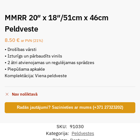
MMRR 20″ x 18″/51cm x 46cm
Peldveste
8.50
€
ar PVN (21%)
• Drošības vārsti
• Izturīgs un pārbaudīts vinils
• 2 ātri atvienojamas un regulējamas sprādzes
• Piepūšama apkakle
Komplektācija: Viena peldveste
Nav noliktavā
Radās jautājumi? Sazinieties ar mums (+371 27323202)
SKU:
91030
Kategorija:
Peldvestes