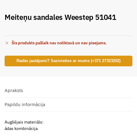
Meiteņu sandales Weestep 51041
Šis produkts pašlaik nav noliktavā un nav pieejams.
Radās jautājumi? Sazinieties ar mums (+371 27323202)
Apraksts
Papildu informācija
Augšējais materiāls:
ādas kombinācija