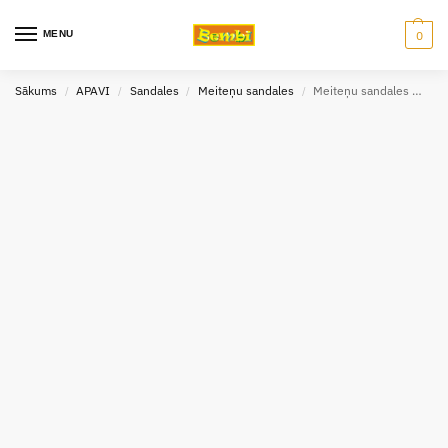
MENU
0
Sākums
APAVI
Sandales
Meiteņu sandales
Meiteņu sandales Weestep 51041
/
/
/
/