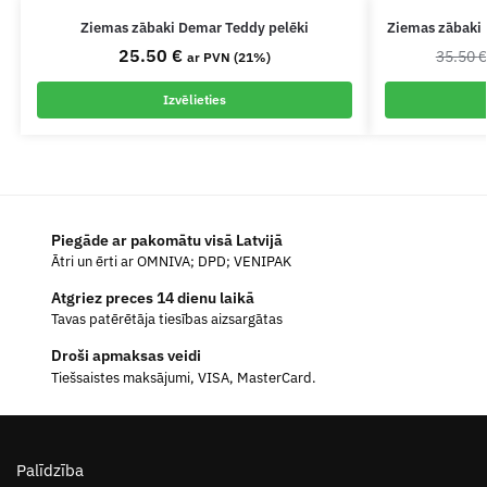
Ziemas zābaki Demar Teddy pelēki
Ziemas zābaki 
25.50
€
35.50
ar PVN (21%)
Izvēlieties
Piegāde ar pakomātu visā Latvijā
Ātri un ērti ar OMNIVA; DPD; VENIPAK
Atgriez preces 14 dienu laikā
Tavas patērētāja tiesības aizsargātas
Droši apmaksas veidi
Tiešsaistes maksājumi, VISA, MasterCard.
Palīdzība