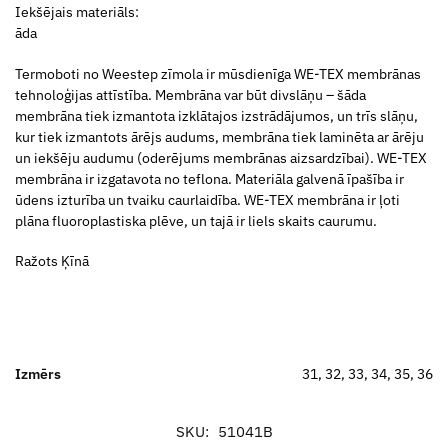
Iekšējais materiāls:
āda
Termoboti no Weestep zīmola ir mūsdienīga WE-TEX membrānas
tehnoloģijas attīstība. Membrāna var būt divslāņu – šāda
membrāna tiek izmantota izklātajos izstrādājumos, un trīs slāņu,
kur tiek izmantots ārējs audums, membrāna tiek laminēta ar ārēju
un iekšēju audumu (oderējums membrānas aizsardzībai). WE-TEX
membrāna ir izgatavota no teflona. Materiāla galvenā īpašība ir
ūdens izturība un tvaiku caurlaidība. WE-TEX membrāna ir ļoti
plāna fluoroplastiska plēve, un tajā ir liels skaits caurumu.
Ražots Ķīnā
Izmērs
31, 32, 33, 34, 35, 36
SKU:
51041B