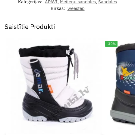
Kategorijas:
APAVI
,
Meiteņu sandales
,
Sandales
Birkas:
weestep
Saistītie Produkti
-30%