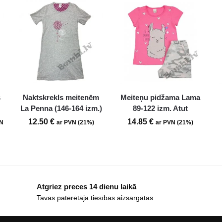
s
Naktskrekls meitenēm
Meiteņu pidžama Lama
La Penna (146-164 izm.)
89-122 izm. Atut
12.50
€
14.85
€
VN
ar PVN (21%)
ar PVN (21%)
Atgriez preces 14 dienu laikā
Tavas patērētāja tiesības aizsargātas