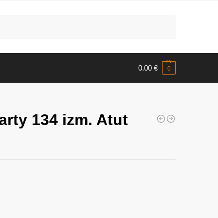
Meklēt
0.00
€
0
rty 134 izm. Atut