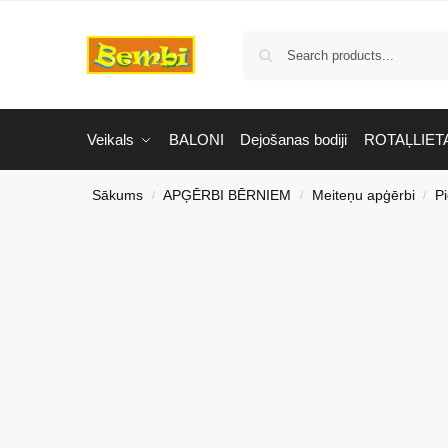
Veikals
BALONI
Dejošanas bodiji
ROTAĻLIET
Sākums
APĢĒRBI BĒRNIEM
Meiteņu apģērbi
P
/
/
/