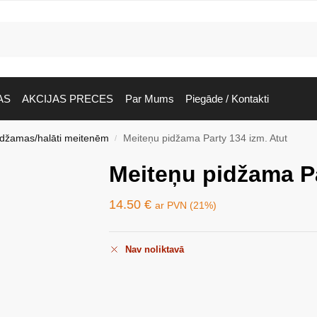
AS
AKCIJAS PRECES
Par Mums
Piegāde / Kontakti
idžamas/halāti meitenēm
Meiteņu pidžama Party 134 izm. Atut
/
Meiteņu pidžama Pa
14.50
€
ar PVN (21%)
Nav noliktavā