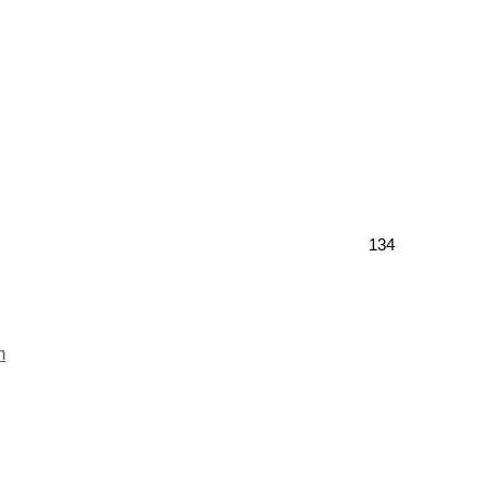
134
m