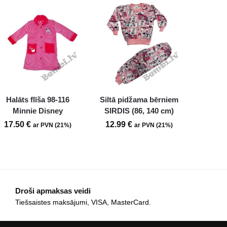
Halāts flīša 98-116
Siltā pidžama bērniem
Minnie Disney
SIRDIS (86, 140 cm)
17.50
€
12.99
€
ar PVN (21%)
ar PVN (21%)
Droši apmaksas veidi
Tiešsaistes maksājumi, VISA, MasterCard.