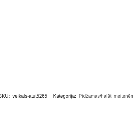
SKU:
veikals-atut5265
Kategorija:
Pidžamas/halāti meitenē