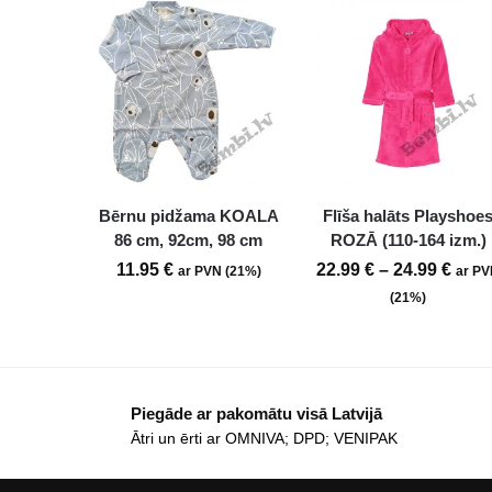
Bērnu pidžama KOALA
Flīša halāts Playshoe
86 cm, 92cm, 98 cm
ROZĀ (110-164 izm.)
11.95
€
22.99
€
–
24.99
€
ar PVN (21%)
ar P
(21%)
Piegāde ar pakomātu visā Latvijā
Ātri un ērti ar OMNIVA; DPD; VENIPAK