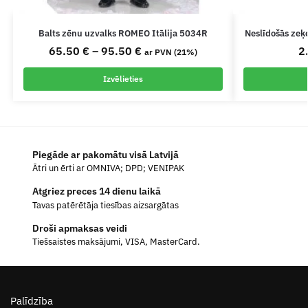
Balts zēnu uzvalks ROMEO Itālija 5034R
Neslīdošās zeķ
65.50
€
–
95.50
€
2
ar PVN (21%)
Izvēlieties
Piegāde ar pakomātu visā Latvijā
Ātri un ērti ar OMNIVA; DPD; VENIPAK
Atgriez preces 14 dienu laikā
Tavas patērētāja tiesības aizsargātas
Droši apmaksas veidi
Tiešsaistes maksājumi, VISA, MasterCard.
Palīdzība