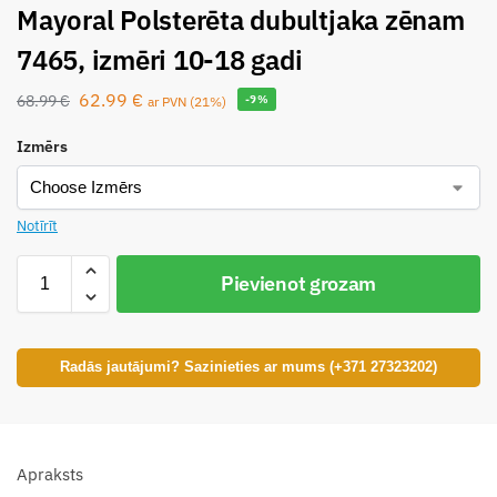
Mayoral Polsterēta dubultjaka zēnam
7465, izmēri 10-18 gadi
62.99
€
68.99
€
-9%
ar PVN (21%)
Izmērs
Notīrīt
Pievienot grozam
Radās jautājumi? Sazinieties ar mums (+371 27323202)
Apraksts