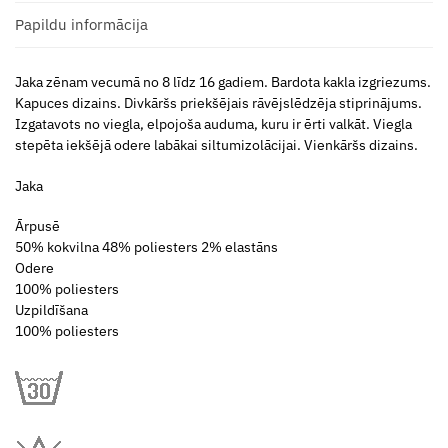
Papildu informācija
Jaka zēnam vecumā no 8 līdz 16 gadiem. Bardota kakla izgriezums.
Kapuces dizains. Divkāršs priekšējais rāvējslēdzēja stiprinājums.
Izgatavots no viegla, elpojoša auduma, kuru ir ērti valkāt. Viegla
stepēta iekšējā odere labākai siltumizolācijai. Vienkāršs dizains.
Jaka
Ārpusē
50% kokvilna 48% poliesters 2% elastāns
Odere
100% poliesters
Uzpildīšana
100% poliesters