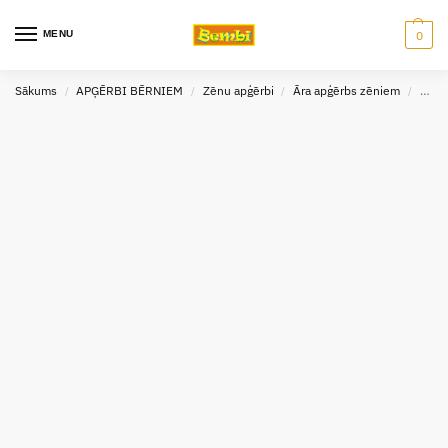
MENU
0
Sākums
APĢĒRBI BĒRNIEM
Zēnu apģērbi
Āra apģērbs zēniem
Virsj
/
/
/
/