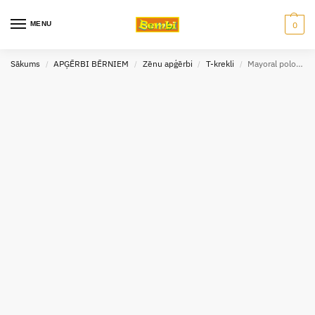
MENU
0
Sākums
APĢĒRBI BĒRNIEM
Zēnu apģērbi
T-krekli
Mayoral polo krekls balts zēnu (izm.128-152cm)
/
/
/
/