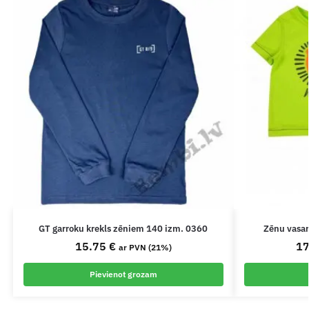
GT garroku krekls zēniem 140 izm. 0360
Zēnu vasar
15.75
€
1
ar PVN (21%)
Pievienot grozam