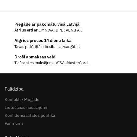
Piegāde ar pakomātu visā Latvijā
Ātri un ērti ar OMNIVA; DPD; VENIPAK
Atgriez preces 14 dienu laikā
Tavas patērētāja tiesības aizsargātas
Droši apmaksas veidi
Tiešsaistes maksājumi, VISA, MasterCard.
Palīdzība
Kontakti / Piegāde
Lietošanas nosacījumi
Konfidencialitātes politika
Par mums