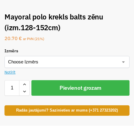
Mayoral polo krekls balts zēnu
(izm.128-152cm)
20.70
€
ar PVN (21%)
Izmērs
Notīrīt
Pievienot grozam
Radās jautājumi? Sazinieties ar mums (+371 27323202)