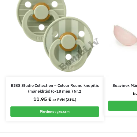
BIBS Studio Collection – Colour Round knupītis
Suavinex Mān
(māneklītis) (6-18 mēn.) Nr.2
6
11.95
€
ar PVN (21%)
Pievienot grozam