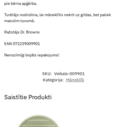
pie bērna apģērba.
Turētājs nodrošina, lai māneklītis nekrit uz grīdas, bet paliek
mazulim tuvumā.
Ražotājs Dr. Browns
EAN 072239009901
Nenozīmīgi bojāts iepakojums!
SKU:
Veikals-009901
Kategorija:
Māneklīši
Saistītie Produkti