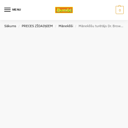
MENU
0
Sākums
PRECES ZĪDAIŅIEM
Māneklīši
Māneklīšu turētājs Dr. Browns
/
/
/