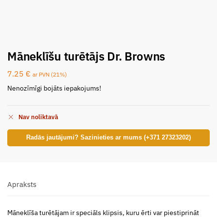
Māneklīšu turētājs Dr. Browns
7.25
€
ar PVN (21%)
Nenozīmīgi bojāts iepakojums!
Nav noliktavā
Radās jautājumi? Sazinieties ar mums (+371 27323202)
Apraksts
Māneklīša turētājam ir speciāls klipsis, kuru ērti var piestiprināt