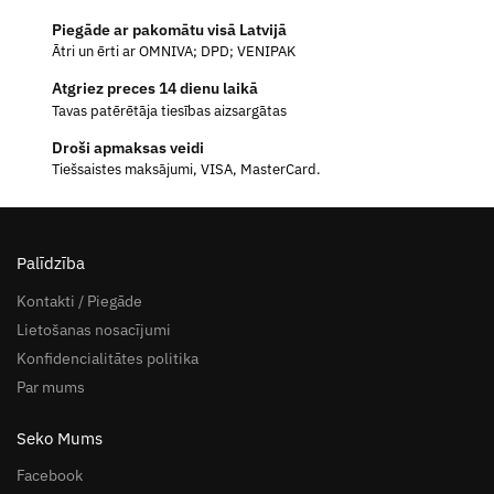
Piegāde ar pakomātu visā Latvijā
Ātri un ērti ar OMNIVA; DPD; VENIPAK
Atgriez preces 14 dienu laikā
Tavas patērētāja tiesības aizsargātas
Droši apmaksas veidi
Tiešsaistes maksājumi, VISA, MasterCard.
Palīdzība
Kontakti / Piegāde
Lietošanas nosacījumi
Konfidencialitātes politika
Par mums
Seko Mums
Facebook