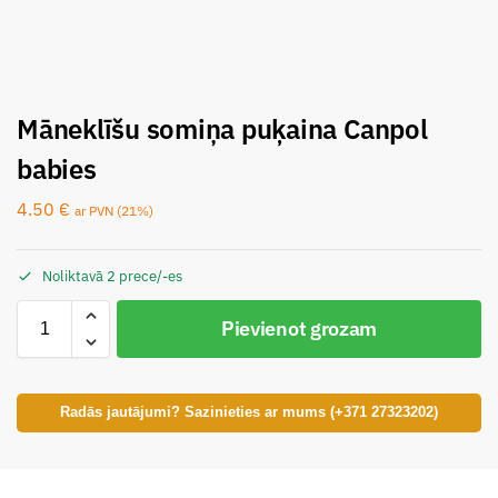
Māneklīšu somiņa puķaina Canpol
babies
4.50
€
ar PVN (21%)
Noliktavā 2 prece/-es
Pievienot grozam
Radās jautājumi? Sazinieties ar mums (+371 27323202)