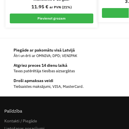
3
11.95
€
ar PVN (21%)
Pievienot grozam
Piegāde ar pakomātu visā Latvijā
Ātri un ērti ar OMNIVA; DPD; VENIPAK
Atgriez preces 14 dienu laikā
Tavas patērētāja tiesības aizsargātas
Droši apmaksas veidi
Tiešsaistes maksājumi, VISA, MasterCard.
Palīdzība
Kontakti / Piegāde
Lietošanas nosacījumi