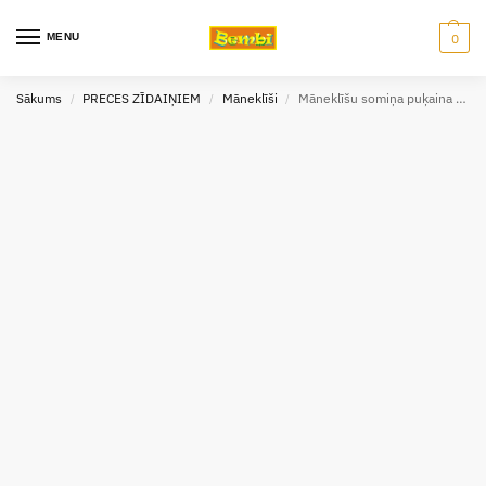
MENU
0
Sākums
PRECES ZĪDAIŅIEM
Māneklīši
Māneklīšu somiņa puķaina Canpol babies
/
/
/