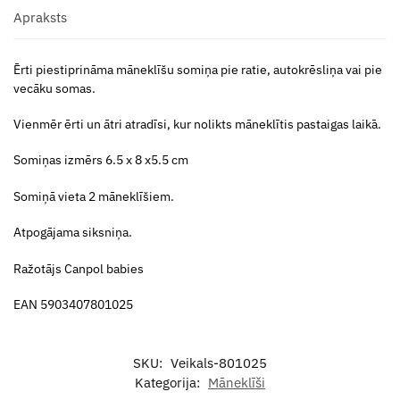
Apraksts
Ērti piestiprināma māneklīšu somiņa pie ratie, autokrēsliņa vai pie
vecāku somas.
Vienmēr ērti un ātri atradīsi, kur nolikts māneklītis pastaigas laikā.
Somiņas izmērs 6.5 x 8 x5.5 cm
Somiņā vieta 2 māneklīšiem.
Atpogājama siksniņa.
Ražotājs Canpol babies
EAN 5903407801025
SKU:
Veikals-801025
Kategorija:
Māneklīši