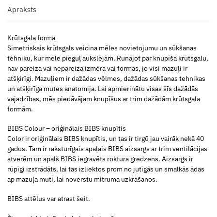
Apraksts
Krūtsgala forma
Simetriskais krūtsgals veicina mēles novietojumu un sūkšanas
tehniku, kur mēle pieguļ aukslējām. Runājot par knupīša krūtsgalu,
nav pareiza vai nepareiza izmēra vai formas, jo visi mazuļi ir
atšķirīgi. Mazuļiem ir dažādas vēlmes, dažādas sūkšanas tehnikas
un atšķirīga mutes anatomija. Lai apmierinātu visas šīs dažādās
vajadzības, mēs piedāvājam knupīšus ar trim dažādām krūtsgala
formām.
BIBS Colour – oriģinālais BIBS knupītis
Color ir oriģinālais BIBS knupītis, un tas ir tirgū jau vairāk nekā 40
gadus. Tam ir raksturīgais apaļais BIBS aizsargs ar trim ventilācijas
atverēm un apaļš BIBS iegravēts roktura gredzens. Aizsargs ir
rūpīgi izstrādāts, lai tas izliektos prom no jutīgās un smalkās ādas
ap mazuļa muti, lai novērstu mitruma uzkrāšanos.
BIBS attēlus var atrast šeit.