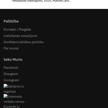
Tiešsaistes maksājumi, VISA, MasterCard.
Palīdzība
Kontakti / Piegāde
Lietošanas nosacījumi
Konfidencialitātes politika
Par mums
Seko Mums
Facebook
Draugiem
Instagram