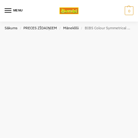
MENU
0
Sākums
PRECES ZĪDAIŅIEM
Māneklīši
BIBS Colour Symmetrical māneklītis (0-6 mēn)
/
/
/