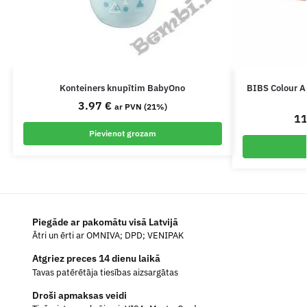
Konteiners knupītim BabyOno
BIBS Colour An
3.97
€
ar PVN (21%)
1
Pievienot grozam
Piegāde ar pakomātu visā Latvijā
Ātri un ērti ar OMNIVA; DPD; VENIPAK
Atgriez preces 14 dienu laikā
Tavas patērētāja tiesības aizsargātas
Droši apmaksas veidi