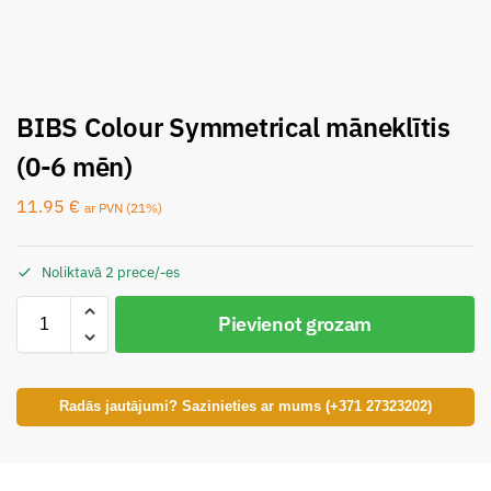
BIBS Colour Symmetrical māneklītis
(0-6 mēn)
11.95
€
ar PVN (21%)
Noliktavā 2 prece/-es
Pievienot grozam
Radās jautājumi? Sazinieties ar mums (+371 27323202)